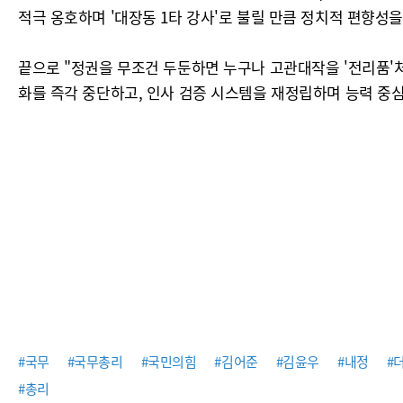
적극 옹호하며 '대장동 1타 강사'로 불릴 만큼 정치적 편향성
끝으로 "정권을 무조건 두둔하면 누구나 고관대작을 '전리품'처
화를 즉각 중단하고, 인사 검증 시스템을 재정립하며 능력 중심
#국무
#국무총리
#국민의힘
#김어준
#김윤우
#내정
#
#총리