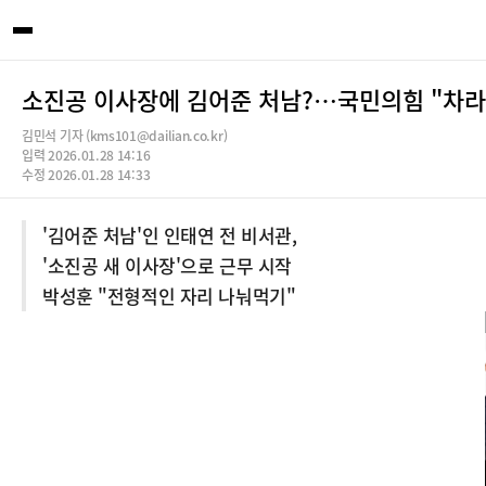
소진공 이사장에 김어준 처남?…국민의힘 "차라
김민석 기자 (kms101@dailian.co.kr)
입력 2026.01.28 14:16
수정 2026.01.28 14:33
'김어준 처남'인 인태연 전 비서관,
'소진공 새 이사장'으로 근무 시작
박성훈 "전형적인 자리 나눠먹기"