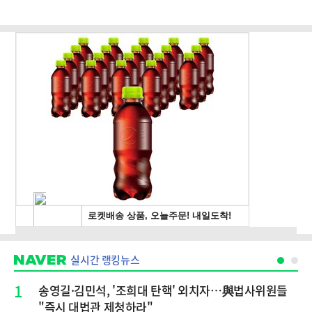
실시간 랭킹뉴스
1
송영길·김민석, '조희대 탄핵' 외치자…與법사위원들
"즉시 대법관 제청하라"