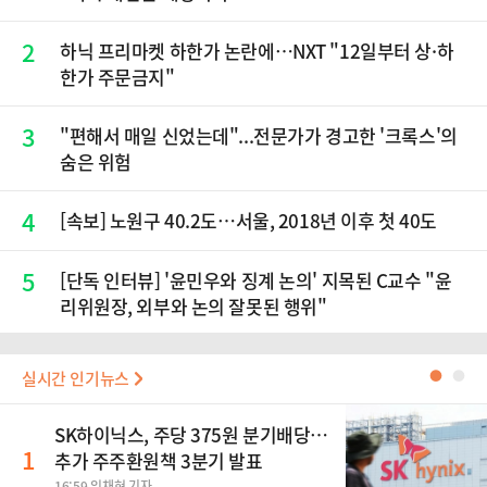
2
하닉 프리마켓 하한가 논란에…NXT "12일부터 상·하
한가 주문금지"
3
"편해서 매일 신었는데"...전문가가 경고한 '크록스'의
숨은 위험
4
[속보] 노원구 40.2도…서울, 2018년 이후 첫 40도
5
[단독 인터뷰] '윤민우와 징계 논의' 지목된 C교수 "윤
리위원장, 외부와 논의 잘못된 행위"
실시간 인기뉴스
●
●
SK하이닉스, 주당 375원 분기배당…
1
추가 주주환원책 3분기 발표
16:59 임채현 기자