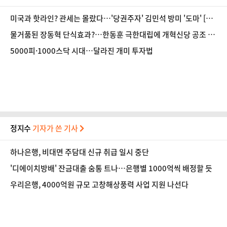
미국과 핫라인? 관세는 몰랐다…'당권주자' 김민석 방미 '도마' [정
국 기상대]
물거품된 장동혁 단식효과?…한동훈 극한대립에 개혁신당 공조 냉
각
5000피·1000스닥 시대…달라진 개미 투자법
정지수
기자가 쓴 기사
하나은행, 비대면 주담대 신규 취급 일시 중단
'디에이치방배' 잔금대출 숨통 트나…은행별 1000억씩 배정할 듯
우리은행, 4000억원 규모 고창해상풍력 사업 지원 나선다