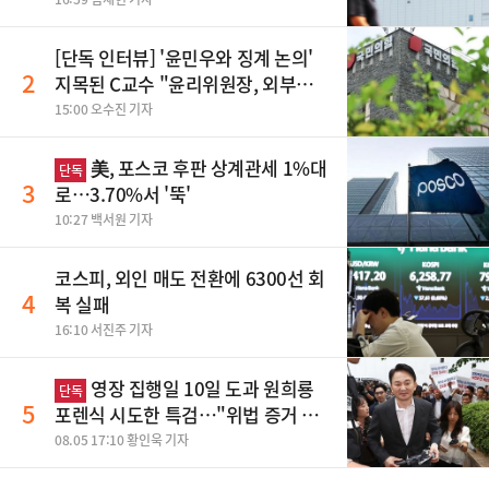
[단독 인터뷰] '윤민우와 징계 논의'
2
지목된 C교수 "윤리위원장, 외부와
논의 잘못된 행위"
15:00 오수진 기자
美, 포스코 후판 상계관세 1%대
단독
3
로…3.70%서 '뚝'
10:27 백서원 기자
코스피, 외인 매도 전환에 6300선 회
4
복 실패
16:10 서진주 기자
영장 집행일 10일 도과 원희룡
단독
5
포렌식 시도한 특검…"위법 증거 수
집" 지적
08.05 17:10 황인욱 기자