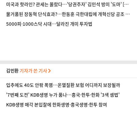
미국과 핫라인? 관세는 몰랐다…'당권주자' 김민석 방미 '도마' [정
국 기상대]
물거품된 장동혁 단식효과?…한동훈 극한대립에 개혁신당 공조 냉
각
5000피·1000스닥 시대…달라진 개미 투자법
김민환
기자가 쓴 기사
입추에도 40도 안팎 폭염…온열질환 보험 어디까지 보장될까
'7번째 도전' KDB생명 누가 품나…흥국·한투·한화 '3색 셈법'
KDB생명 매각 본입찰에 한화생명·흥국생명·한투 참여