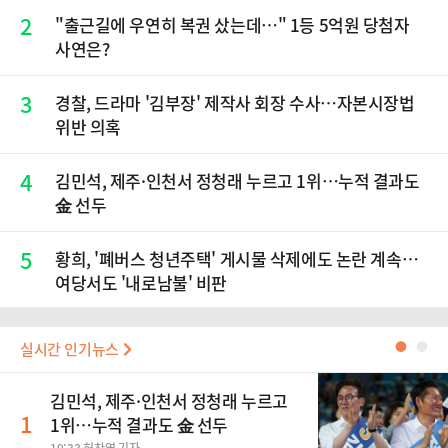
2
"출근길에 우연히 복권 샀는데…" 1등 5억원 당첨자
사연은?
3
경찰, 드라마 '김부장' 제작사 회장 수사…자본시장법
위반 의혹
4
김민석, 제주·인천서 정청래 누르고 1위…누적 결과도
金 선두
5
황희, '폐버스 청년주택' 게시물 삭제에도 논란 계속…
여당서도 '내로남불' 비판
실시간 인기뉴스
●
●
김민석, 제주·인천서 정청래 누르고
1
1위…누적 결과도 金 선두