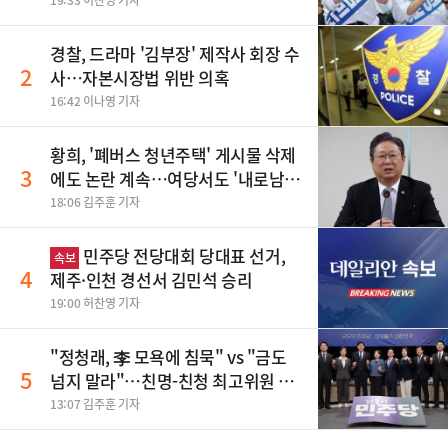
19:33 허찬영 기자
경찰, 드라마 '김부장' 제작사 회장 수
2
사…자본시장법 위반 의혹
16:42 이나영 기자
황희, '폐버스 청년주택' 게시물 삭제
3
에도 논란 계속…여당서도 '내로남
불' 비판
18:06 김주훈 기자
민주당 전당대회 당대표 선거,
속보
4
제주·인천 경선서 김민석 승리
19:00 허찬영 기자
"정청래, 李 모욕에 침묵" vs "금도
5
넘지 말라"…친명-친청 최고위원 후
보, 제주서 격돌
13:07 김주훈 기자