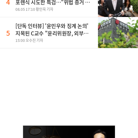
4
포렌식 시도한 특검…"위법 증거 수
집" 지적
08.05 17:10 황인욱 기자
[단독 인터뷰] '윤민우와 징계 논의'
5
지목된 C교수 "윤리위원장, 외부와
논의 잘못된 행위"
15:00 오수진 기자