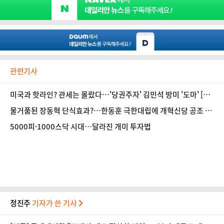
관련기사
미국과 핫라인? 관세는 몰랐다…'당권주자' 김민석 방미 '도마' [정
국 기상대]
물거품된 장동혁 단식효과?…한동훈 극한대립에 개혁신당 공조 냉
각
5000피·1000스닥 시대…달라진 개미 투자법
정진주
기자가 쓴 기사