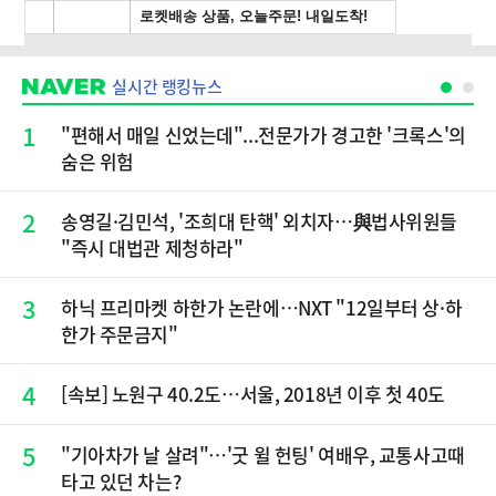
실시간 랭킹뉴스
1
"편해서 매일 신었는데"...전문가가 경고한 '크록스'의
숨은 위험
2
송영길·김민석, '조희대 탄핵' 외치자…與법사위원들
"즉시 대법관 제청하라"
3
하닉 프리마켓 하한가 논란에…NXT "12일부터 상·하
한가 주문금지"
4
[속보] 노원구 40.2도…서울, 2018년 이후 첫 40도
5
"기아차가 날 살려"…'굿 윌 헌팅' 여배우, 교통사고때
타고 있던 차는?