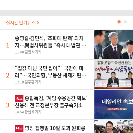
실시간 인기뉴스
●
●
송영길·김민석, '조희대 탄핵' 외치
1
자…與법사위원들 "즉시 대법관 제
청하라"
11:48 김민석 기자
"집값 아닌 국민 잡아" "국민에 테
2
러"…국민의힘, 부동산 세제개편안
맹폭
12:18 김주훈 기자
종합특검, '계엄 수용공간 확보'
속보
3
신용해 전 교정본부장 불구속기소
14:54 황인욱 기자
영장 집행일 10일 도과 원희룡
단독