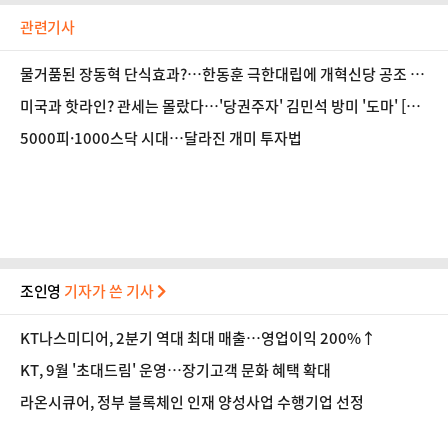
관련기사
물거품된 장동혁 단식효과?…한동훈 극한대립에 개혁신당 공조 냉
각
미국과 핫라인? 관세는 몰랐다…'당권주자' 김민석 방미 '도마' [정
국 기상대]
5000피·1000스닥 시대…달라진 개미 투자법
조인영
기자가 쓴 기사
KT나스미디어, 2분기 역대 최대 매출…영업이익 200%↑
KT, 9월 '초대드림' 운영…장기고객 문화 혜택 확대
라온시큐어, 정부 블록체인 인재 양성사업 수행기업 선정