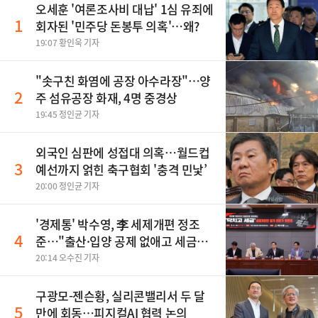
오세훈 '여론조사비 대납' 1심 유죄에
1
회자된 '민주당 돈봉투 의혹'…왜?
19:07 황인욱 기자
"솟구친 화염에 공장 아수라장"…양
2
주 섬유공장 화재, 4명 중경상
19:45 정인균 기자
외국인 심판에 성접대 의혹…월드컵
3
예선까지 얽힌 축구협회 '충격 민낯’
20:00 정인균 기자
'경제통' 박수영, 李 세제개편 정조
4
준…"출산·입양 공제 없애고 세금폭
탄"
20:14 오수진 기자
구광모-젠슨황, 실리콘밸리서 두 달
5
만에 회동…피지컬AI 협력 논의