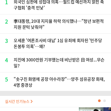
1
외국인 심판에 성접대 의혹…월드컵 예선까지 얽힌 축
구협회 '충격 민낯’
2
李대통령, 20대 지지율 하락 의식했나…"청년 보편적
지원 문턱 낮춰야"
3
오세훈 '여론조사비 대납' 1심 유죄에 회자된 '민주당
돈봉투 의혹'…왜?
4
지진에 3000만원 기부했는데 비난받은 日 여성...무슨
일?
5
"솟구친 화염에 공장 아수라장"…양주 섬유공장 화재,
4명 중경상
실시간 인기뉴스
●
●