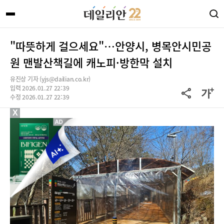
"따뜻하게 걸으세요"…안양시, 병목안시민공
원 맨발산책길에 캐노피·방한막 설치
유진상 기자 (yjs@dailian.co.kr)
입력 2026.01.27 22:39
수정 2026.01.27 22:39
X