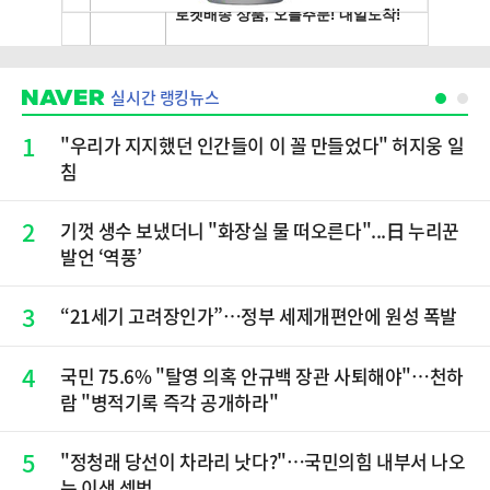
실시간 랭킹뉴스
1
"우리가 지지했던 인간들이 이 꼴 만들었다" 허지웅 일
침
2
기껏 생수 보냈더니 "화장실 물 떠오른다"...日 누리꾼
발언 ‘역풍’
3
“21세기 고려장인가”…정부 세제개편안에 원성 폭발
4
국민 75.6% "탈영 의혹 안규백 장관 사퇴해야"…천하
람 "병적기록 즉각 공개하라"
5
​"정청래 당선이 차라리 낫다?"…국민의힘 내부서 나오
는 이색 셈법