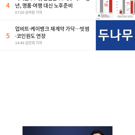
4
년, 명품·여행 대신 노후준비
07:00 김하랑 기자
업비트·케이뱅크 재계약 가닥…빗썸
5
·코인원도 연장
14:46 김민희 기자