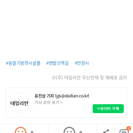
#동절기방한시설물
#맨발산책길
#안양시
©(주) 데일리안 무단전재 및 재배포 금지
유진상 기자
(yjs@dailian.co.kr)
기사 모아 보기 >
+네이버 구독
0
0
0