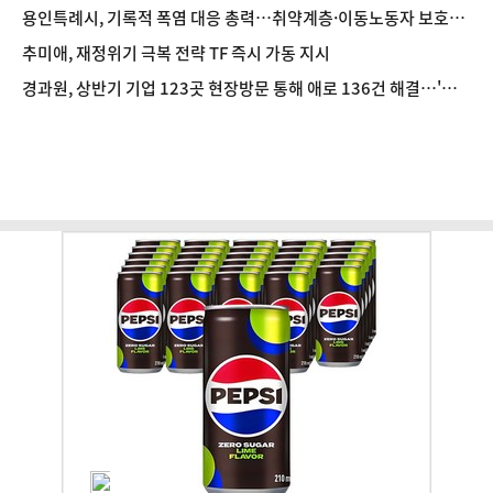
용인특례시, 기록적 폭염 대응 총력…취약계층·이동노동자 보호
강화
추미애, 재정위기 극복 전략 TF 즉시 가동 지시
경과원, 상반기 기업 123곳 현장방문 통해 애로 136건 해결…'기
업옴부즈만' 운영 성과