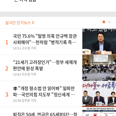
실시간 인기뉴스
●
●
국민 75.6% "탈영 의혹 안규백 장관
1
사퇴해야"…천하람 "병적기록 즉각
공개하라"
10:51 고수정 기자
“21세기 고려장인가”…정부 세제개
2
편안에 원성 폭발
13:41 이수현 기자
李 "개정 형소법 안 읽어봐" 일파만
3
파…국민의힘 지도부 "정신세계 궁
금하다"
10:38 김주훈 기자
퇴직은 50세, 연금은 65세부터?…청