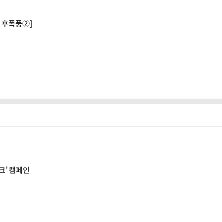
과 후폭풍②]
크’ 캠페인