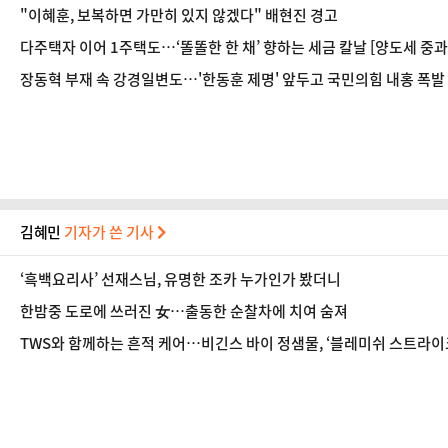
"이혜훈, 보복하면 가만히 있지 않겠다" 배현진 경고
다주택자 이어 1주택도…‘똘똘한 한 채’ 향하는 세금 칼날 [양도세 중
장동혁 부재 속 강경일변도…'한동훈 제명' 앞두고 국민의힘 내홍 폭발
김혜민
기자가 쓴 기사
‘흑백요리사’ 선재스님, 유명한 조카 누가인가 봤더니
한밤중 도로에 쓰러진 女…출동한 순찰차에 치여 숨져
TWS와 함께하는 흔적 케어…비긴스 바이 정샘물, ‘블레미쉬 스트라이