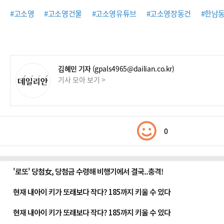
#고소영
#고소영건물
#고소영유튜브
#고소영장동건
#한남
김혜민 기자
(gpals4965@dailian.co.kr)
기사 모아 보기 >
0