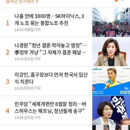
실시간 인기뉴스
●
●
나흘 만에 3800명…SK하이닉스, 3
1
개 노조 묶는 통합노조 추진
14:53 지봉철 기자
나경원 "청년 결혼 막아놓고 염장"…
2
李정부 겨냥 "그 자체가 결혼 페널
티"
16:33 김수현 기자
이강인, 홈구장보다 먼저 한국서 입단
3
식 치른다
16:26 한보라 기자
민주당 "세제개편안 8월말 정리…버
4
스하우스는 해프닝, 청년들께 송구"
14:50 김수현 기자