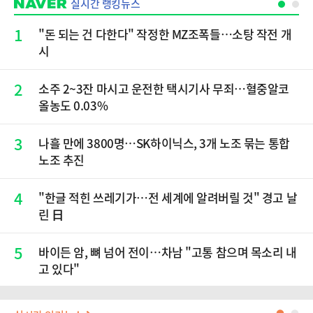
실시간 랭킹뉴스
1
"돈 되는 건 다한다" 작정한 MZ조폭들…소탕 작전 개
시
2
소주 2~3잔 마시고 운전한 택시기사 무죄…혈중알코
올농도 0.03%
3
나흘 만에 3800명…SK하이닉스, 3개 노조 묶는 통합
노조 추진
4
"한글 적힌 쓰레기가…전 세계에 알려버릴 것" 경고 날
린 日
5
바이든 암, 뼈 넘어 전이…차남 "고통 참으며 목소리 내
고 있다"