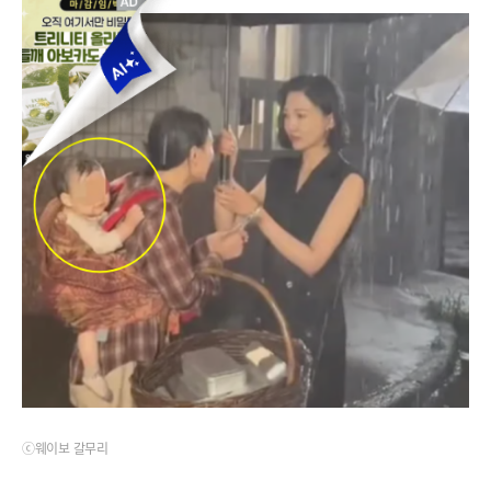
ⓒ웨이보 갈무리