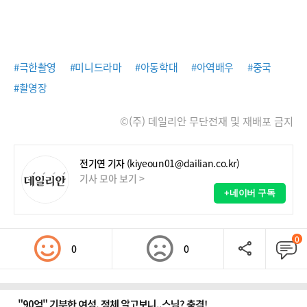
#극한촬영
#미니드라마
#아동학대
#아역배우
#중국
#촬영장
©(주) 데일리안 무단전재 및 재배포 금지
전기연 기자
(kiyeoun01@dailian.co.kr)
기사 모아 보기 >
+네이버 구독
0
0
0