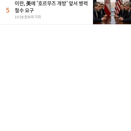
이란, 美에 '호르무즈 개방' 앞서 병력
5
철수 요구
15:58 한보라 기자