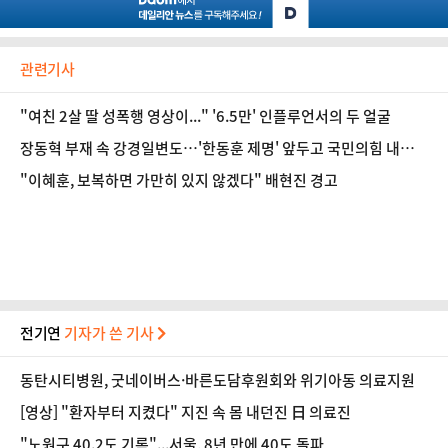
관련기사
"여친 2살 딸 성폭행 영상이..." '6.5만' 인플루언서의 두 얼굴
장동혁 부재 속 강경일변도…'한동훈 제명' 앞두고 국민의힘 내홍
폭발
"이혜훈, 보복하면 가만히 있지 않겠다" 배현진 경고
전기연
기자가 쓴 기사
동탄시티병원, 굿네이버스·바른도담후원회와 위기아동 의료지원
[영상] "환자부터 지켰다" 지진 속 몸 내던진 日 의료진
"노원구 40.2도 기록"...서울, 8년 만에 40도 돌파