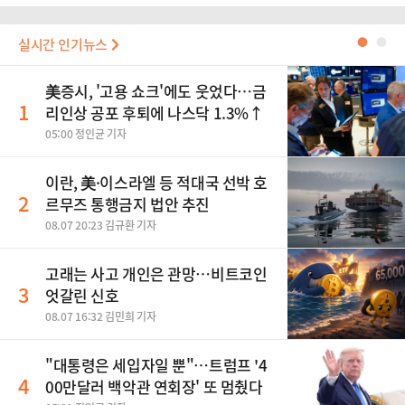
실시간 인기뉴스
●
●
美증시, '고용 쇼크'에도 웃었다…금
1
리인상 공포 후퇴에 나스닥 1.3%↑
05:00 정인균 기자
이란, 美·이스라엘 등 적대국 선박 호
2
르무즈 통행금지 법안 추진
08.07 20:23 김규환 기자
고래는 사고 개인은 관망…비트코인
3
엇갈린 신호
08.07 16:32 김민희 기자
"대통령은 세입자일 뿐"…트럼프 '4
4
00만달러 백악관 연회장' 또 멈췄다