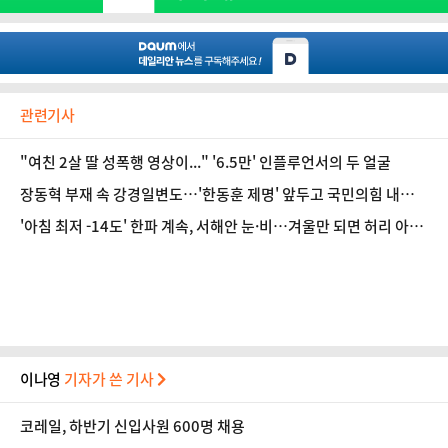
관련기사
"여친 2살 딸 성폭행 영상이..." '6.5만' 인플루언서의 두 얼굴
장동혁 부재 속 강경일변도…'한동훈 제명' 앞두고 국민의힘 내홍
폭발
'아침 최저 -14도' 한파 계속, 서해안 눈·비…겨울만 되면 허리 아픈
이유 [오늘 날씨]
이나영
기자가 쓴 기사
코레일, 하반기 신입사원 600명 채용