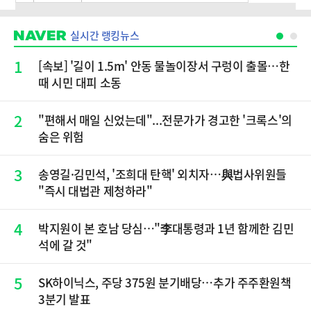
실시간 랭킹뉴스
1
[속보] '길이 1.5m' 안동 물놀이장서 구렁이 출몰…한
때 시민 대피 소동
2
"편해서 매일 신었는데"...전문가가 경고한 '크록스'의
숨은 위험
3
송영길·김민석, '조희대 탄핵' 외치자…與법사위원들
"즉시 대법관 제청하라"
4
박지원이 본 호남 당심…"李대통령과 1년 함께한 김민
석에 갈 것"
5
SK하이닉스, 주당 375원 분기배당…추가 주주환원책
3분기 발표