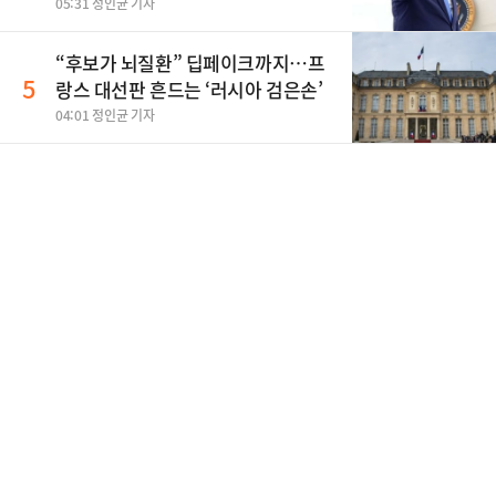
05:31 정인균 기자
“후보가 뇌질환” 딥페이크까지…프
5
랑스 대선판 흔드는 ‘러시아 검은손’
04:01 정인균 기자