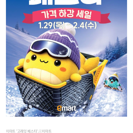
이마트 '고래잇 페스타'.ⓒ이마트