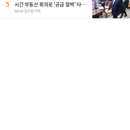
5
시간 부동산 회의로 '공급 절벽' 타개
총력전
08:00 김수현 기자