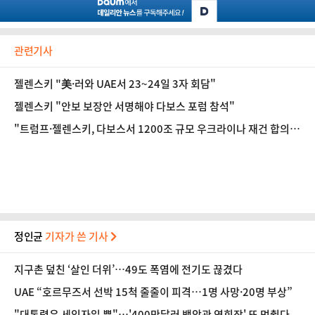
관련기사
젤렌스키 "美·러와 UAE서 23~24일 3자 회담"
젤렌스키 "안보 보장안 서명해야 다보스 포럼 참석"
"트럼프·젤렌스키, 다보스서 1200조 규모 우크라이나 재건 합의
추진"
정인균
기자가 쓴 기사
지구촌 덮친 ‘살인 더위’…49도 폭염에 전기도 끊겼다
UAE “호르무즈서 선박 15척 줄줄이 피격…1명 사망·20명 부상”
"대통령은 세입자일 뿐"…'400만달러 백악관 연회장' 또 멈췄다