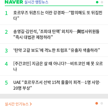
실시간 랭킹뉴스
1
호르무즈 뒤흔드는 이란 강경파…“합의해도 또 뒤집힌
다”
2
송영길·김민석, '조희대 탄핵' 외치자…與법사위원들
"즉시 대법관 제청하라"
3
‘탄약 고갈 보도’에 격노한 트럼프 “유출자 색출하라”
4
[주간코인] 지금은 살 때 아니다?…비트코인 왜 못 오르
나
5
UAE “호르무즈서 선박 15척 줄줄이 피격…1명 사망·
20명 부상”
실시간 인기뉴스
●
●