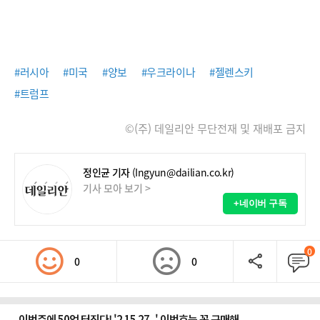
#러시아
#미국
#양보
#우크라이나
#젤렌스키
#트럼프
©(주) 데일리안 무단전재 및 재배포 금지
정인균 기자
(Ingyun@dailian.co.kr)
기사 모아 보기 >
+네이버 구독
0
0
0