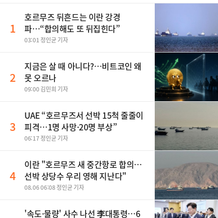
호르무즈 뒤흔드는 이란 강경
1
파…“합의해도 또 뒤집힌다”
03:01 정인균 기자
지금은 살 때 아니다?…비트코인 왜
2
못 오르나
09:00 김민희 기자
UAE “호르무즈서 선박 15척 줄줄이
3
피격…1명 사망·20명 부상”
06:17 정인균 기자
이란 "호르무즈 새 중간항로 합의…
4
선박 상당수 우리 영해 지난다"
08.06 06:08 정인균 기자
'속도·물량' 사수 나선 李대통령…6