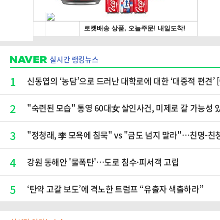
실시간 랭킹뉴스
1
신동엽의 ‘농담’으로 드러난 대학로에 대한 ‘대중적 편견’ 
2
"숙련된 모습" 통영 60대女 살인사건, 미제로 갈 가능성
3
"정청래, 李 모욕에 침묵" vs "금도 넘지 말라"…친명-친
4
강원 동해안 '물폭탄'…도로 침수·피서객 고립
5
‘탄약 고갈 보도’에 격노한 트럼프 “유출자 색출하라”