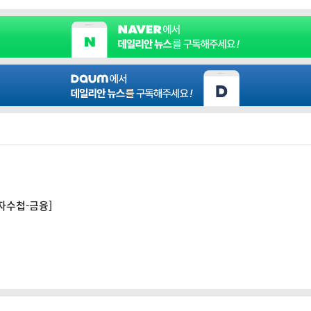
기자수첩-금융]