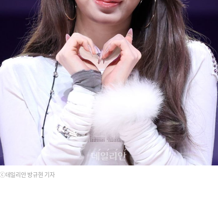
ⓒ데일리안 방규현 기자