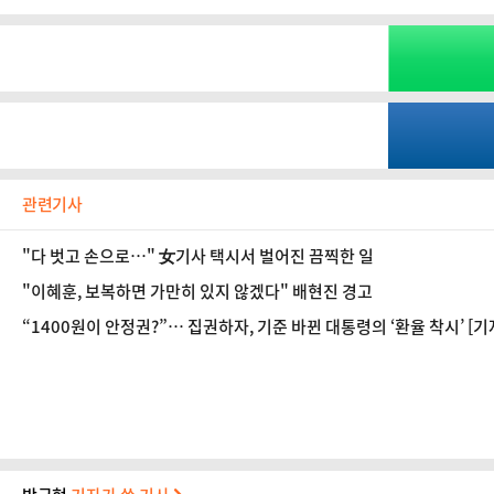
관련기사
"다 벗고 손으로…" 女기사 택시서 벌어진 끔찍한 일
"이혜훈, 보복하면 가만히 있지 않겠다" 배현진 경고
“1400원이 안정권?”… 집권하자, 기준 바뀐 대통령의 ‘환율 착시’ [