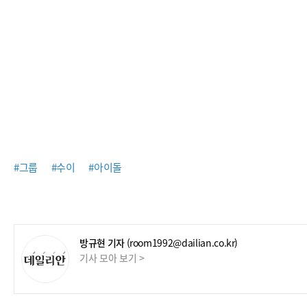
#그룹
#수이
#아이돌
방규현 기자
(room1992@dailian.co.kr)
기사 모아 보기 >