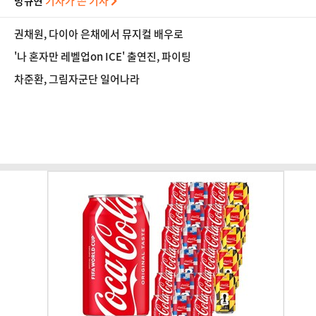
방규현
기자가 쓴 기사
권채원, 다이아 은채에서 뮤지컬 배우로
'나 혼자만 레벨업on ICE' 출연진, 파이팅
차준환, 그림자군단 일어나라