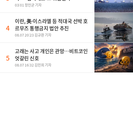
03:01 정인균 기자
이란, 美·이스라엘 등 적대국 선박 호
4
르무즈 통행금지 법안 추진
08.07 20:23 김규환 기자
고래는 사고 개인은 관망…비트코인
5
엇갈린 신호
08.07 16:32 김민희 기자