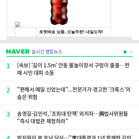
실시간 랭킹뉴스
1
[속보] '길이 1.5m' 안동 물놀이장서 구렁이 출몰…한
때 시민 대피 소동
2
"편해서 매일 신었는데"...전문가가 경고한 '크록스'의
숨은 위험
3
송영길·김민석, '조희대 탄핵' 외치자…與법사위원들
"즉시 대법관 제청하라"
4
박지원이 본 호남 당심…"李대통령과 1년 함께한 김민