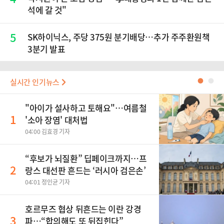
석에 갈 것"
5
SK하이닉스, 주당 375원 분기배당…추가 주주환원책
3분기 발표
실시간 인기뉴스
●
●
"아이가 설사하고 토해요"…여름철
1
'소아 장염' 대처법
04:00 김효경 기자
“후보가 뇌질환” 딥페이크까지…프
2
랑스 대선판 흔드는 ‘러시아 검은손’
04:01 정인균 기자
호르무즈 협상 뒤흔드는 이란 강경
3
파…“합의해도 또 뒤집힌다”