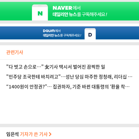
관련기사
"다 벗고 손으로…" 女기사 택시서 벌어진 끔찍한 일
"민주당 조국한테 바치려고"…성난 당심 마주한 정청래, 리더십 흔
들리나? [정국 기상대]
“1400원이 안정권?”… 집권하자, 기준 바뀐 대통령의 ‘환율 착시’
[기자수첩-금융]
임은석
기자가 쓴 기사