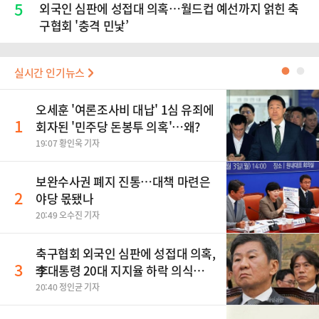
5
외국인 심판에 성접대 의혹…월드컵 예선까지 얽힌 축
구협회 '충격 민낯’
실시간 인기뉴스
●
●
오세훈 '여론조사비 대납' 1심 유죄에
1
회자된 '민주당 돈봉투 의혹'…왜?
19:07 황인욱 기자
보완수사권 폐지 진통…대책 마련은
2
야당 몫됐나
20:49 오수진 기자
축구협회 외국인 심판에 성접대 의혹,
3
李대통령 20대 지지율 하락 의식했
나, 삼전닉스 올인은 금물, SK하이닉
20:40 정인균 기자
스 프리마켓 시초가 논란 재점화, 김