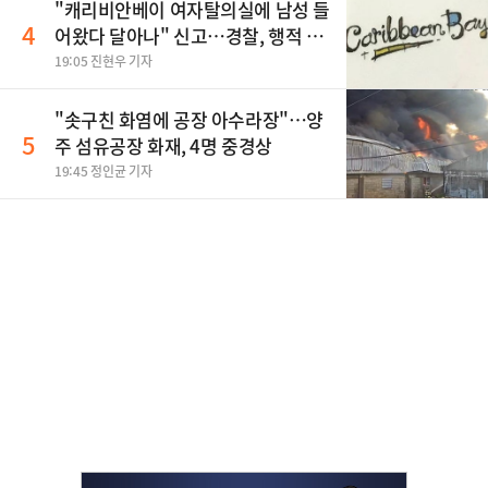
민석 "과반 승리 가능성 99%" 등
"캐리비안베이 여자탈의실에 남성 들
4
어왔다 달아나" 신고…경찰, 행적 추
적 중
19:05 진현우 기자
"솟구친 화염에 공장 아수라장"…양
5
주 섬유공장 화재, 4명 중경상
19:45 정인균 기자