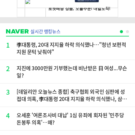
실시간 랭킹뉴스
1
李대통령, 20대 지지율 하락 의식했나…"청년 보편적
지원 문턱 낮춰야"
2
지진에 3000만원 기부했는데 비난받은 日 여성...무슨
일?
3
[데일리안 오늘뉴스 종합] 축구협회 외국인 심판에 성
접대 의혹, 李대통령 20대 지지율 하락 의식했나, 삼전
닉스 올인은 금물, SK하이닉스 프리마켓 시초가 논란
재점화, 김민석 "과반 승리 가능성 99%" 등
4
오세훈 '여론조사비 대납' 1심 유죄에 회자된 '민주당
돈봉투 의혹'…왜?