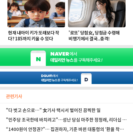
관련기사
"다 벗고 손으로…" 女기사 택시서 벌어진 끔찍한 일
"민주당 조국한테 바치려고"…성난 당심 마주한 정청래, 리더십 흔
들리나? [정국 기상대]
“1400원이 안정권?”… 집권하자, 기준 바뀐 대통령의 ‘환율 착시’