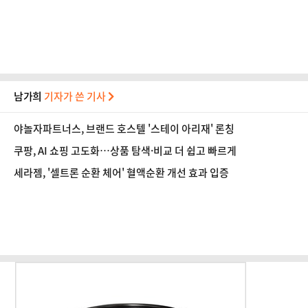
[기자수첩-금융]
남가희
기자가 쓴 기사
야놀자파트너스, 브랜드 호스텔 '스테이 아리재' 론칭
쿠팡, AI 쇼핑 고도화…상품 탐색·비교 더 쉽고 빠르게
세라젬, '셀트론 순환 체어' 혈액순환 개선 효과 입증