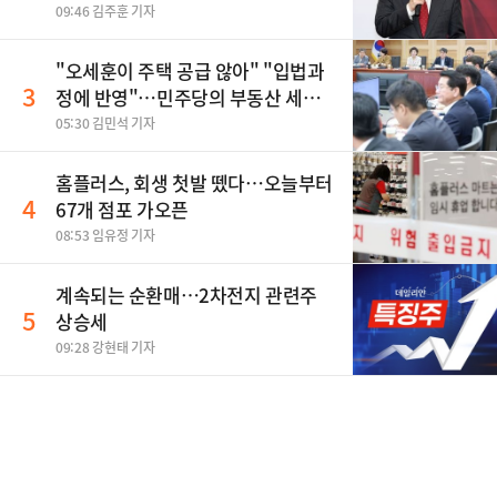
달 비판
09:46 김주훈 기자
"오세훈이 주택 공급 않아" "입법과
3
정에 반영"…민주당의 부동산 세제
개편 해법은
05:30 김민석 기자
홈플러스, 회생 첫발 뗐다…오늘부터
4
67개 점포 가오픈
08:53 임유정 기자
계속되는 순환매…2차전지 관련주
5
상승세
09:28 강현태 기자