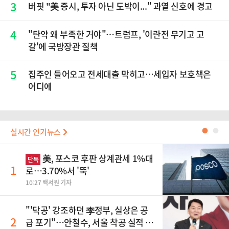
3
버핏 "美 증시, 투자 아닌 도박이..." 과열 신호에 경고
4
"탄약 왜 부족한 거야"…트럼프, '이란전 무기고 고
갈'에 국방장관 질책
5
집주인 들어오고 전세대출 막히고…세입자 보호책은
어디에
실시간 인기뉴스
●
●
美, 포스코 후판 상계관세 1%대
단독
1
로…3.70%서 '뚝'
10:27 백서원 기자
"'닥공' 강조하던 李정부, 실상은 공
2
급 포기"…안철수, 서울 착공 실적 미