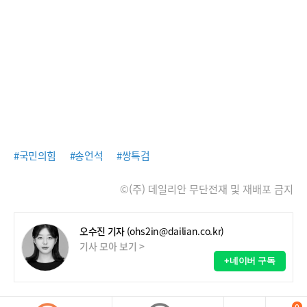
#국민의힘
#송언석
#쌍특검
©(주) 데일리안 무단전재 및 재배포 금지
오수진 기자
(ohs2in@dailian.co.kr)
기사 모아 보기 >
+네이버 구독
0