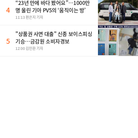
“23년 만에 바다 봤어요”…1000만
4
명 울린 기아 PV5의 ‘움직이는 방’
11:13 편은지 기자
"상품권 사면 대출" 신종 보이스피싱
5
기승…금감원 소비자경보
12:00 김민환 기자