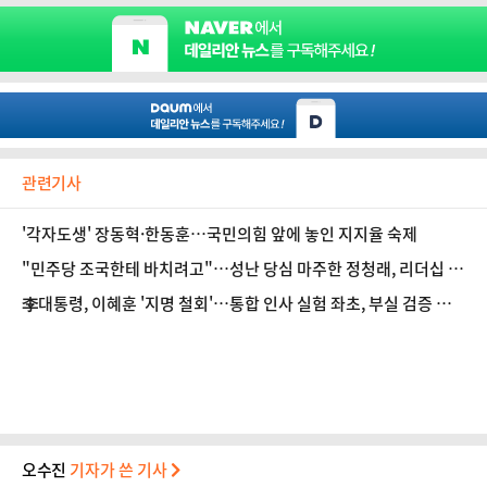
관련기사
'각자도생' 장동혁·한동훈…국민의힘 앞에 놓인 지지율 숙제
"민주당 조국한테 바치려고"…성난 당심 마주한 정청래, 리더십 흔
들리나? [정국 기상대]
李대통령, 이혜훈 '지명 철회'…통합 인사 실험 좌초, 부실 검증 책
임만
오수진
기자가 쓴 기사