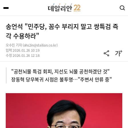
송언석 "민주당, 꼼수 부리지 말고 쌍특검 즉
각 수용하라"
오수진 기자 (ohs2in@dailian.co.kr)
입력 2026.01.26 10:19
수정 2026.01.26 12:18
"공천뇌물 특검 회피, 지선도 뇌물 공천하겠단 것"
장동혁 당무복귀 시점은 불투명…"주변서 만류 중"