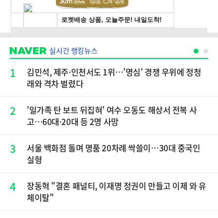
실시간 랭킹뉴스
1
김민석, 제주·인천서도 1위…'명심' 경쟁 우위에 정청
래와 격차 벌렸다
2
'일가족 탄 보트 뒤집혀' 여수 오동도 해상서 전복 사
고…60대·20대 등 2명 사망
3
서울 백화점 돌며 명품 20차례 싹쓸이…30대 중국인
실형
4
장동혁 "결혼 패널티, 이재명 정권이 만들고 이제 와 유
체이탈"