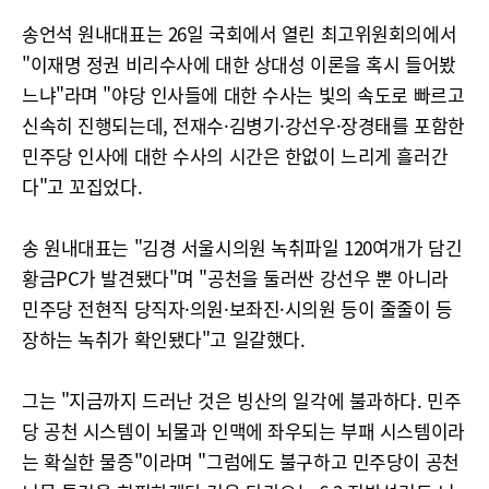
송언석 원내대표는 26일 국회에서 열린 최고위원회의에서
"이재명 정권 비리수사에 대한 상대성 이론을 혹시 들어봤
느냐"라며 "야당 인사들에 대한 수사는 빛의 속도로 빠르고
신속히 진행되는데, 전재수·김병기·강선우·장경태를 포함한
민주당 인사에 대한 수사의 시간은 한없이 느리게 흘러간
다"고 꼬집었다.
송 원내대표는 "김경 서울시의원 녹취파일 120여개가 담긴
황금PC가 발견됐다"며 "공천을 둘러싼 강선우 뿐 아니라
민주당 전현직 당직자·의원·보좌진·시의원 등이 줄줄이 등
장하는 녹취가 확인됐다"고 일갈했다.
그는 "지금까지 드러난 것은 빙산의 일각에 불과하다. 민주
당 공천 시스템이 뇌물과 인맥에 좌우되는 부패 시스템이라
는 확실한 물증"이라며 "그럼에도 불구하고 민주당이 공천