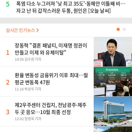
5
폭염 다소 누그러져 '낮 최고 35도'·동해안 이틀째 비…
자고 난 뒤 갑작스러운 두통, 원인은 [오늘 날씨]
실시간 인기뉴스
●
●
장동혁 "결혼 패널티, 이재명 정권이
1
만들고 이제 와 유체이탈"
10:56 김수현 기자
환율 변동성 금융위기 이후 최대…월
2
평균 변동폭 47원
11:16 박상우 기자
제2우주센터 건립지, 전남광주·제주
3
두 곳 응모…10월 최종 선정
12:02 장정욱 기자