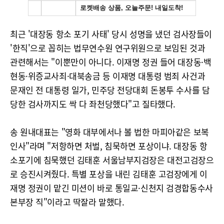
최근 '대장동 항소 포기 사태' 당시 성명을 냈던 검사장들이
'한직'으로 꼽히는 법무연수원 연구위원으로 보임된 것과
관련해서는 "이뿐만이 아니다. 이재명 정권 들어 대장동·백
현동·위증교사죄·대북송금 등 이재명 대통령 범죄 사건과
문재인 전 대통령 일가, 민주당 전당대회 돈봉투 수사를 담
당한 검사까지도 싹 다 좌천당했다"고 질타했다.
송 원내대표는 "영화 대부에서나 볼 법한 마피아같은 보복
인사"라며 "저항하면 처벌, 침묵하면 포상이냐. 대장동 항
소포기에 침묵했던 김태훈 서울남부지검장은 대전고검장으
로 승진시켜줬다. 특별 포상을 내린 김태훈 고검장에게 이
재명 정권이 맡긴 미션이 바로 통일교·신천지 검경합동수사
본부장 직"이라고 딱잘라 말했다.