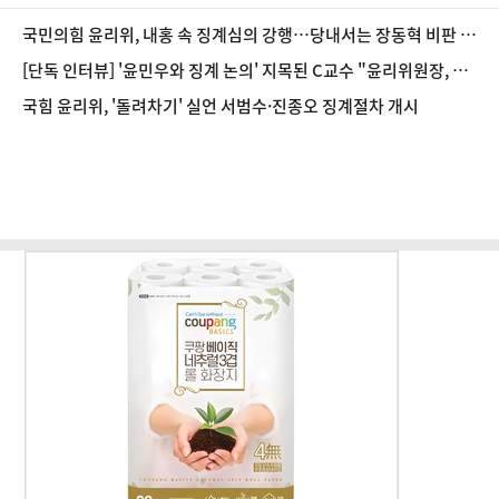
국민의힘 윤리위, 내홍 속 징계심의 강행…당내서는 장동혁 비판 목
소리
[단독 인터뷰] '윤민우와 징계 논의' 지목된 C교수 "윤리위원장, 외
부와 논의 잘못된 행위"
국힘 윤리위, '돌려차기' 실언 서범수·진종오 징계절차 개시