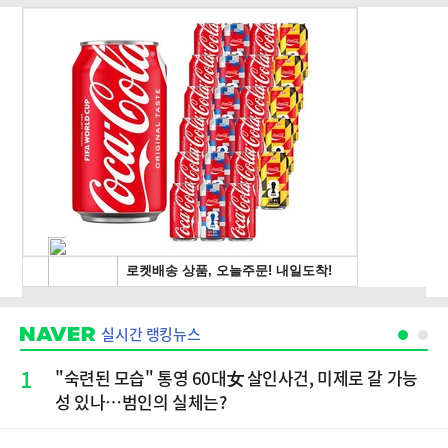
실시간 랭킹뉴스
1
"숙련된 모습" 통영 60대女 살인사건, 미제로 갈 가능
성 있나…범인의 실체는?