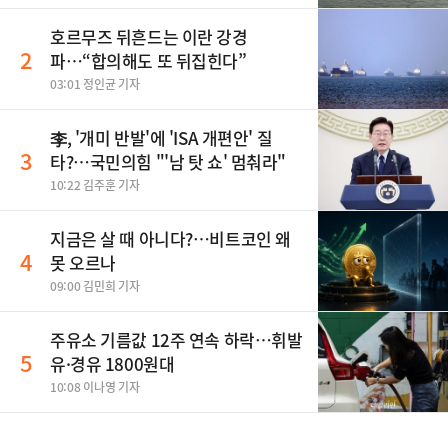
호르무즈 뒤흔드는 이란 강경
2
파…“합의해도 또 뒤집힌다”
03:01 정인균 기자
李, '개미 반발'에 'ISA 개편안' 질
3
타?…국민의힘 "'남 탓 쇼' 멈춰라"
10:22 김주훈 기자
지금은 살 때 아니다?…비트코인 왜
4
못 오르나
09:00 김민희 기자
주유소 기름값 12주 연속 하락…휘발
5
유·경유 1800원대
10:08 이나영 기자