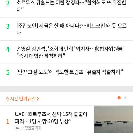
2
호르무즈 뒤흔드는 이란 강경파…“합의해도 또 뒤집힌
다”
3
[주간코인] 지금은 살 때 아니다?…비트코인 왜 못 오르
나
4
송영길·김민석, '조희대 탄핵' 외치자…與법사위원들
"즉시 대법관 제청하라"
5
‘탄약 고갈 보도’에 격노한 트럼프 “유출자 색출하라”
실시간 인기뉴스
●
●
UAE “호르무즈서 선박 15척 줄줄이
1
피격…1명 사망·20명 부상”
06:17 정인균 기자