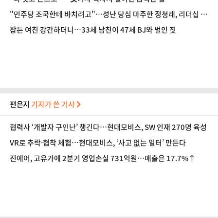
"민주당 조국한테 바치려고"…성난 당심 마주한 정청래, 리더십 흔
들리나? [정국 기상대]
잠든 여친 강간하더니…33세 남친이 47세 BJ와 벌인 짓
편은지
기자가 쓴 기사
협력사 ‘개발자 구인난’ 챙긴다…현대모비스, SW 인재 270명 육성
VR로 추락·협착 체험…현대모비스, ‘사고 없는 일터’ 만든다
진에어, 고유가에 2분기 영업손실 731억원…매출은 17.7%↑