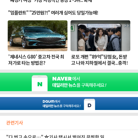
관련기사
"다 벗고 손으로…" 女기사 택시서 벌어진 끔찍한 일