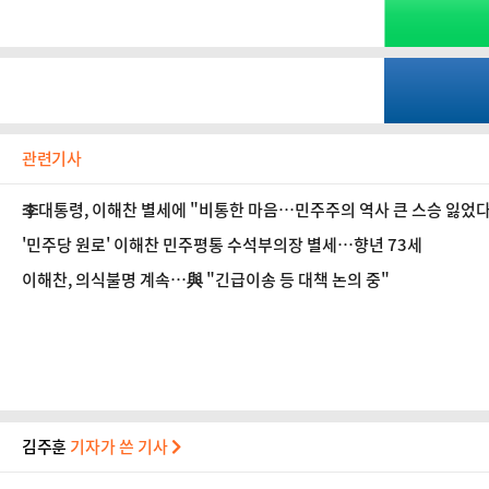
관련기사
李대통령, 이해찬 별세에 "비통한 마음…민주주의 역사 큰 스승 잃었다
'민주당 원로' 이해찬 민주평통 수석부의장 별세…향년 73세
이해찬, 의식불명 계속…與 "긴급이송 등 대책 논의 중"
김주훈
기자가 쓴 기사