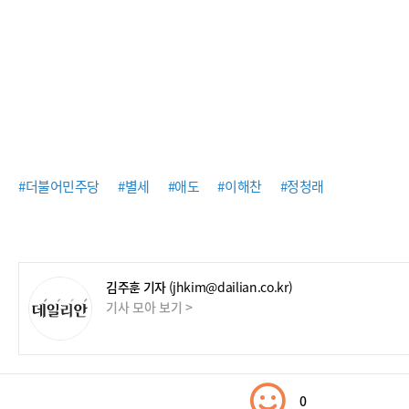
#더불어민주당
#별세
#애도
#이해찬
#정청래
김주훈 기자
(jhkim@dailian.co.kr)
기사 모아 보기 >
0