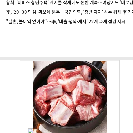
황희, '폐버스 청년주택' 게시물 삭제에도 논란 계속…여당서도 '내로남
李, '20·30 민심' 확보에 분주…국민의힘, '청년 지지' 사수 위해 李 
"결혼, 불이익 없어야"…李, '대출·청약·세제' 22개 과제 점검 지시