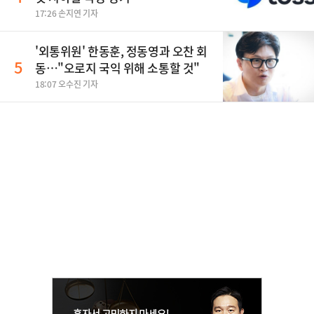
17:26 손지연 기자
'외통위원' 한동훈, 정동영과 오찬 회
5
동…"오로지 국익 위해 소통할 것"
18:07 오수진 기자