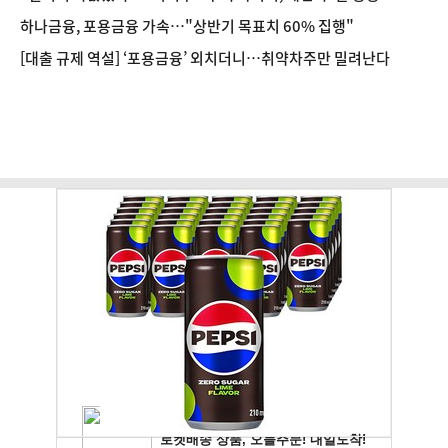
하나금융, 포용금융 가속…"상반기 목표치 60% 집행"
[대출 규제 역설] ‘포용금융’ 외치더니…취약차주만 밀려난다