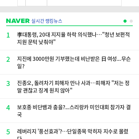
실시간 랭킹뉴스
1
李대통령, 20대 지지율 하락 의식했나…"청년 보편적
지원 문턱 낮춰야"
2
지진에 3000만원 기부했는데 비난받은 日 여성...무슨
일?
3
진종오, 돌려차기 피해자 만나 사과…피해자 "저는 정
말 괜찮고 징계 원치 않아"
4
보호종 비단뱀과 춤을?...스리랑카 미인대회 참가자 결
국
5
레버리지 '풍선효과'?…단일종목 막히자 지수로 몰렸
다