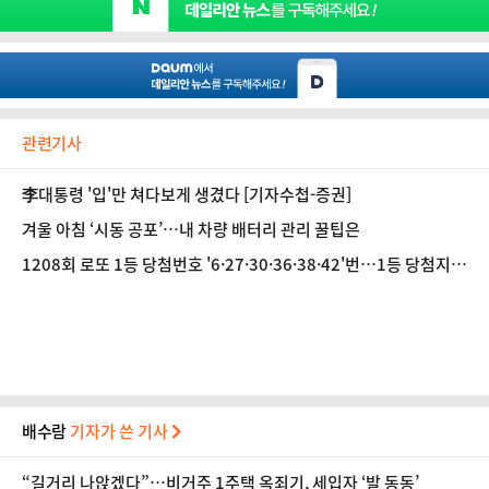
관련기사
李대통령 '입'만 쳐다보게 생겼다 [기자수첩-증권]
겨울 아침 ‘시동 공포’…내 차량 배터리 관리 꿀팁은
1208회 로또 1등 당첨번호 '6·27·30·36·38·42'번…1등 당첨지역
어디?
배수람
기자가 쓴 기사
“길거리 나앉겠다”…비거주 1주택 옥죄기, 세입자 ‘발 동동’