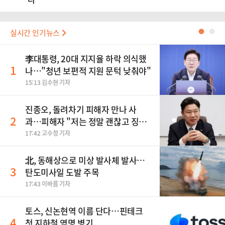
실시간 인기뉴스
●
●
李대통령, 20대 지지율 하락 의식했
1
나…"청년 보편적 지원 문턱 낮춰야"
15:13 김수현 기자
진종오, 돌려차기 피해자 만나 사
2
과…피해자 "저는 정말 괜찮고 징계
원치 않아"
17:42 고수정 기자
北, 동해상으로 미상 발사체 발사…
3
탄도미사일 도발 주목
17:43 이바름 기자
토스, 신논현역 이름 단다…핀테크
4
첫 지하철 역명 병기