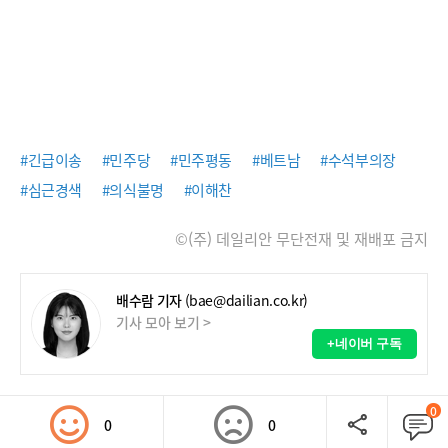
#긴급이송
#민주당
#민주평동
#베트남
#수석부의장
#심근경색
#의식불명
#이해찬
©(주) 데일리안 무단전재 및 재배포 금지
배수람 기자
(bae@dailian.co.kr)
기사 모아 보기 >
+네이버 구독
0
0
0