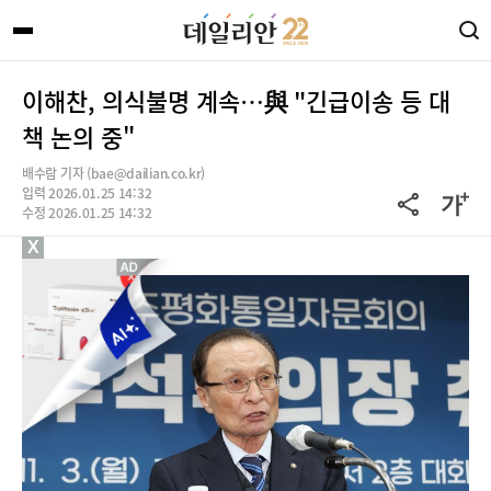
이해찬, 의식불명 계속…與 "긴급이송 등 대
책 논의 중"
배수람 기자 (bae@dailian.co.kr)
입력 2026.01.25 14:32
수정 2026.01.25 14:32
X