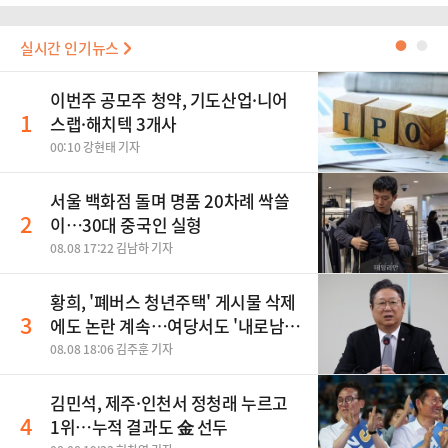
실시간 인기뉴스
●
●
이번주 공모주 청약, 기도산업·니어
1
스랩·해치텍 3개사
00:10 강현태 기자
서울 백화점 돌며 명품 20차례 싹쓸
2
이…30대 중국인 실형
08.08 17:22 김남하 기자
황희, '폐버스 청년주택' 게시물 삭제
3
에도 논란 계속…여당서도 '내로남
불' 비판
08.08 18:06 김주훈 기자
김민석, 제주·인천서 정청래 누르고
4
1위…누적 결과도 金 선두