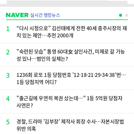
실시간 랭킹뉴스
1
“다시 시청으로” 김선태에게 전한 40세 충주시장의 재
치 있는 제안…추천 2000개
2
"숙련된 모습" 통영 60대女 살인사건, 미제로 갈 가능
성 있나…범인의 실체는?
3
1236회 로또 1등 당첨번호 '12·18·21·29·34·38'번…
1등 당첨지역 어디?
4
"출근길에 우연히 복권 샀는데…" 1등 5억원 당첨자
사연은?
5
경찰, 드라마 '김부장' 제작사 회장 수사…자본시장법
위반 의혹