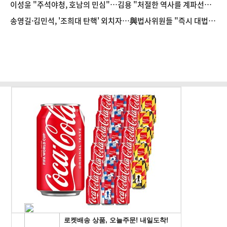
이성윤 "주석야청, 호남의 민심"…김용 "처절한 역사를 계파선거
말장난으로 쓰나"
송영길·김민석, '조희대 탄핵' 외치자…與법사위원들 "즉시 대법
관 제청하라"