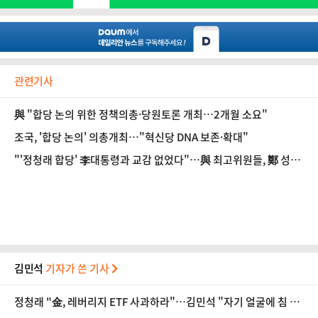
관련기사
與 "합당 논의 위한 정책의총·당원토론 개최…2개월 소요"
조국, '합당 논의' 의총개최…"혁신당 DNA 보존·확대"
"'정청래 합당' 李대통령과 교감 없었다"…與 최고위원들, 鄭 성토
본격화
김민석
기자가 쓴 기사
정청래 "金, 레버리지 ETF 사과하라"…김민석 "자기 얼굴에 침 뱉
기"