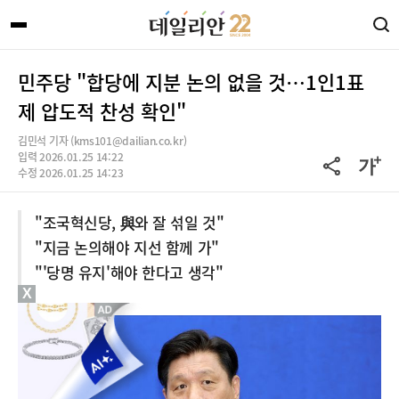
민주당 "합당에 지분 논의 없을 것…1인1표
제 압도적 찬성 확인"
김민석 기자 (kms101@dailian.co.kr)
입력 2026.01.25 14:22
수정 2026.01.25 14:23
"조국혁신당, 與와 잘 섞일 것"
"지금 논의해야 지선 함께 가"
"'당명 유지'해야 한다고 생각"
X