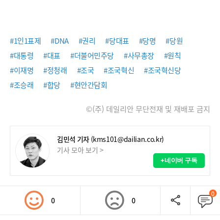
#1인1표제
#DNA
#권리
#당대표
#당명
#당원
#대통령
#대표
#더불어민주당
#사무총장
#원칙
#이재명
#정청래
#조국
#조국혁신
#조국혁신당
#조승래
#합당
#현안간담회
©(주) 데일리안 무단전재 및 재배포 금지
김민석 기자
(kms101@dailian.co.kr)
기사 모아 보기 >
+네이버 구독
0
0
0