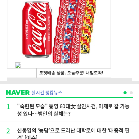
실시간 랭킹뉴스
1
"숙련된 모습" 통영 60대女 살인사건, 미제로 갈 가능
성 있나…범인의 실체는?
2
신동엽의 ‘농담’으로 드러난 대학로에 대한 ‘대중적 편
견’ [이슈]