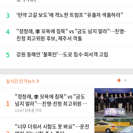
3
‘탄약 고갈 보도’에 격노한 트럼프 “유출자 색출하라”
4
"정청래, 李 모욕에 침묵" vs "금도 넘지 말라"…친명-
친청 최고위원 후보, 제주서 격돌
5
강원 동해안 '물폭탄'…도로 침수·피서객 고립
실시간 인기뉴스
●
●
"정청래, 李 모욕에 침묵" vs "금도
1
넘지 말라"…친명-친청 최고위원 후
보, 제주서 격돌
13:07 김주훈 기자
"너무 더워서 시험도 못 봐요"…운전