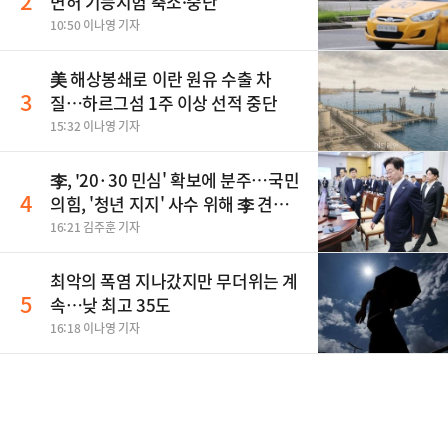
2
면허 기능시험 축소·중단
10:50 이나영 기자
美 해상봉쇄로 이란 원유 수출 차
3
질…하르그섬 1주 이상 선적 중단
15:32 이나영 기자
李, '20·30 민심' 확보에 분주…국민
4
의힘, '청년 지지' 사수 위해 李 견제
사활
16:21 김주훈 기자
최악의 폭염 지나갔지만 무더위는 계
5
속…낮 최고 35도
16:18 이나영 기자