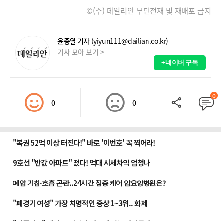
©(주) 데일리안 무단전재 및 재배포 금지
윤종열 기자
(yiyun111@dailian.co.kr)
기사 모아 보기 >
+네이버 구독
0
0
0