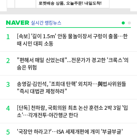
실시간 랭킹뉴스
1
[속보] '길이 1.5m' 안동 물놀이장서 구렁이 출몰…한
때 시민 대피 소동
2
"편해서 매일 신었는데"...전문가가 경고한 '크록스'의
숨은 위험
3
송영길·김민석, '조희대 탄핵' 외치자…與법사위원들
"즉시 대법관 제청하라"
4
[단독] 천하람, 국회의원 최초 논산 훈련소 2박 3일 '입
소'…각개전투·야간행군 한다
5
'국장만 하라고?'…ISA 세제개편에 개미 '부글부글'