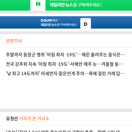
관련기사
주말까지 동장군 맹위 '아침 최저 -19도'…체온 올려주는 음식은
[오늘 날씨]
전국 강추위 지속 '아침 최저 -19도'·서해안·제주 눈…겨울철 동파
막으려면? [오늘 날씨]
'낮 최고 14도까지' 미세먼지·짙은안개 주의…목에 걸린 가래 답답
하다면 [오늘 날씨]
유정선
기자가 쓴 기사