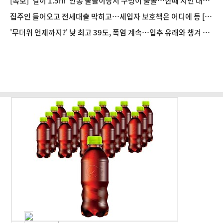
[속보] '길이 1.5m' 안동 물놀이장서 구렁이 출몰…한때 시민 대피
소동
집주인 들어오고 전세대출 막히고…세입자 보호책은 어디에 등 [8/
7(금) 데일리안 퇴근길뉴스]
'무더위 언제까지?' 낮 최고 39도, 폭염 계속…입추 유래와 챙겨 먹
으면 좋은 음식 [오늘 날씨]