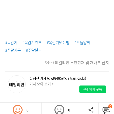
#목감기
#목감기건조
#목감기낫는법
#오늘날씨
#주말기온
#주말날씨
©(주) 데일리안 무단전재 및 재배포 금지
유정선 기자
(dwt8485@dailian.co.kr)
기사 모아 보기 >
+네이버 구독
0
0
0