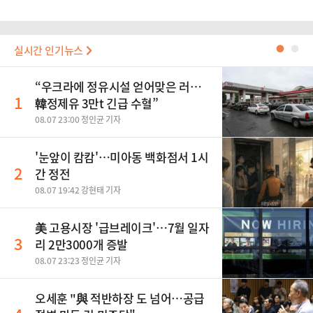
실시간 인기뉴스
●
●
“우크라에 정유시설 얻어맞은 러…
1
韓정제유 3만t 긴급 수혈”
08.07 23:00 정인균 기자
'눈앞이 캄캄'…미아동 백화점서 1시
2
간 정전
08.07 19:42 강현태 기자
美 고용시장 '급브레이크'…7월 일자
3
리 2만3000개 증발
08.07 23:23 정인균 기자
오세훈 "與 적반하장 도 넘어…공급