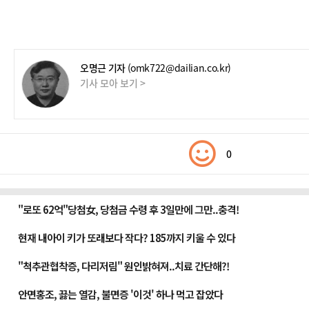
오명근 기자
(omk722@dailian.co.kr)
기사 모아 보기 >
0