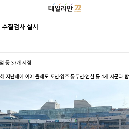
달 수질검사 실시
점 등 37개 지점
지난해에 이어 올해도 포천·양주·동두천·연천 등 4개 시군과 