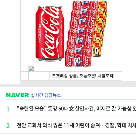
실시간 랭킹뉴스
1
"숙련된 모습" 통영 60대女 살인사건, 미제로 갈 가능성
2
천안 교회서 의식 잃은 11세 어린이 숨져…경찰, 학대 치