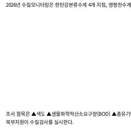
2026년 수질모니터링은 한탄강본류수계 4개 지점, 영평천수계 1
조사 항목은 ▲색도 ▲생물화학적산소요구량(BOD) ▲총유기탄소(
북부지원이 수질검사를 실시한다.