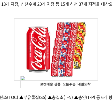
3개 지점, 신천수계 20개 지점 등 15개 하천 37개 지점을 대상
TOC) ▲부유물질(SS) ▲총질소(T-N) ▲총인(T-P) 등 6개