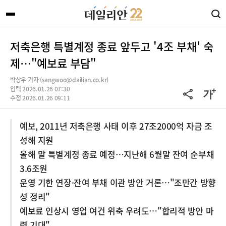
저축은행 특별계정 종료 앞두고 '4조 부채' 숙
제…"예보료 부담"
박상우 기자 (sangwoo@dailian.co.kr)
입력 2026.01.26 07:30
수정 2026.01.26 09:11
예보, 2011년 저축은행 사태 이후 27조2000억 자금 조
성해 지원
올해 말 특별계정 종료 예정…지난해 6월말 잔여 순부채
3.6조원
운영 기한 연장·잔여 부채 이관 방안 거론…"조만간 방향
성 정리"
예보료 인상시 영업 여건 위축 우려도…"합리적 방안 마
련 기대"