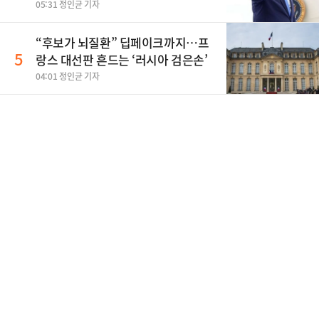
05:31 정인균 기자
“후보가 뇌질환” 딥페이크까지…프
5
랑스 대선판 흔드는 ‘러시아 검은손’
04:01 정인균 기자