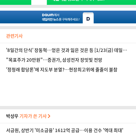
관련기사
'8일간의 단식' 장동혁…얻은 것과 잃은 것은 등 [1/23(금) 데일리
안 출근길 뉴스]
"목표주가 20만원"…증권가, 삼성전자 장밋빛 전망
'정청래 합당론'에 지도부 분열?…현장최고위에 줄줄이 불참
박상우
기자가 쓴 기사
서금원, 상반기 '미소금융' 1612억 공급…이용 건수 '역대 최대'