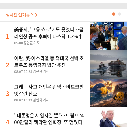
실시간 인기뉴스
●
●
美증시, '고용 쇼크'에도 웃었다…금
1
리인상 공포 후퇴에 나스닥 1.3%↑
05:00 정인균 기자
이란, 美·이스라엘 등 적대국 선박 호
2
르무즈 통행금지 법안 추진
08.07 20:23 김규환 기자
고래는 사고 개인은 관망…비트코인
3
엇갈린 신호
08.07 16:32 김민희 기자
"대통령은 세입자일 뿐"…트럼프 '4
4
00만달러 백악관 연회장' 또 멈췄다