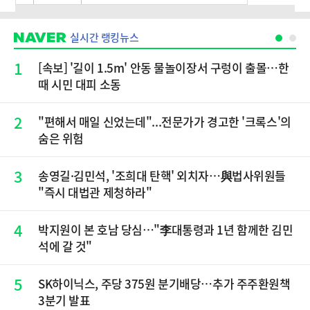
실시간 랭킹뉴스
1
[속보] '길이 1.5m' 안동 물놀이장서 구렁이 출몰…한
때 시민 대피 소동
2
"편해서 매일 신었는데"...전문가가 경고한 '크록스'의
숨은 위험
3
송영길·김민석, '조희대 탄핵' 외치자…與법사위원들
"즉시 대법관 제청하라"
4
박지원이 본 호남 당심…"李대통령과 1년 함께한 김민
석에 갈 것"
5
SK하이닉스, 주당 375원 분기배당…추가 주주환원책
3분기 발표