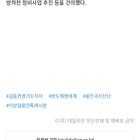
방하천 정비사업 추진 등을 건의했다.
#김동연경기도지사
#반도체생태계
#용인국가산단
#이상일용인특례시장
©(주) 데일리안 무단전재 및 재배포 금지
유진상 기자
(yjs@dailian.co.kr)