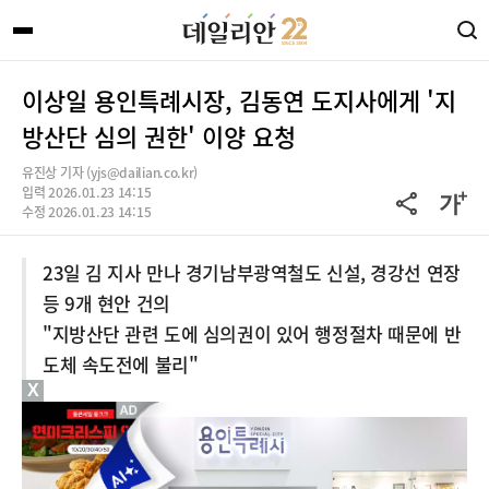
이상일 용인특례시장, 김동연 도지사에게 '지
방산단 심의 권한' 이양 요청
유진상 기자 (yjs@dailian.co.kr)
입력 2026.01.23 14:15
수정 2026.01.23 14:15
23일 김 지사 만나 경기남부광역철도 신설, 경강선 연장
등 9개 현안 건의
"지방산단 관련 도에 심의권이 있어 행정절차 때문에 반
도체 속도전에 불리"
X