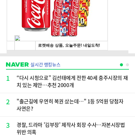
실시간 랭킹뉴스
1
“다시 시청으로” 김선태에게 전한 40세 충주시장의 재
치 있는 제안…추천 2000개
2
"출근길에 우연히 복권 샀는데…" 1등 5억원 당첨자
사연은?
3
경찰, 드라마 '김부장' 제작사 회장 수사…자본시장법
위반 의혹