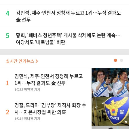
4
김민석, 제주·인천서 정청래 누르고 1위…누적 결과도
金 선두
5
황희, '폐버스 청년주택' 게시물 삭제에도 논란 계속…
여당서도 '내로남불' 비판
실시간 인기뉴스
●
●
김민석, 제주·인천서 정청래 누르고
1
1위…누적 결과도 金 선두
19:33 허찬영 기자
경찰, 드라마 '김부장' 제작사 회장 수
2
사…자본시장법 위반 의혹
16:42 이나영 기자