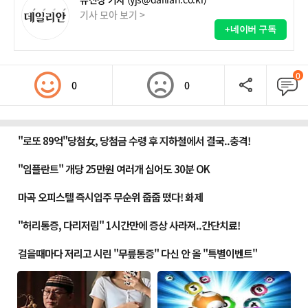
기사 모아 보기 >
+네이버 구독
0
0
0