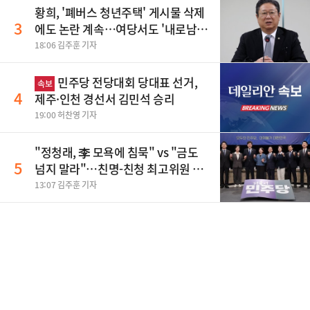
황희, '폐버스 청년주택' 게시물 삭제
3
에도 논란 계속…여당서도 '내로남
불' 비판
18:06 김주훈 기자
민주당 전당대회 당대표 선거,
속보
4
제주·인천 경선서 김민석 승리
19:00 허찬영 기자
"정청래, 李 모욕에 침묵" vs "금도
5
넘지 말라"…친명-친청 최고위원 후
보, 제주서 격돌
13:07 김주훈 기자