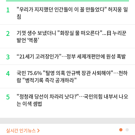
1
"우리가 지지했던 인간들이 이 꼴 만들었다" 허지웅 일
침
2
기껏 생수 보냈더니 "화장실 물 떠오른다"...日 누리꾼
발언 ‘역풍’
3
“21세기 고려장인가”…정부 세제개편안에 원성 폭발
4
국민 75.6% "탈영 의혹 안규백 장관 사퇴해야"…천하
람 "병적기록 즉각 공개하라"
5
​"정청래 당선이 차라리 낫다?"…국민의힘 내부서 나오
는 이색 셈법
실시간 인기뉴스
●
●