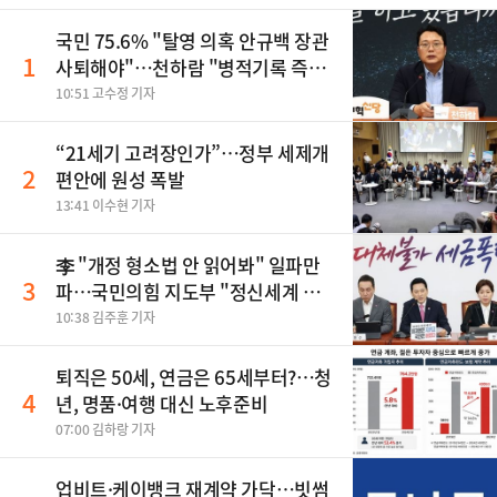
국민 75.6% "탈영 의혹 안규백 장관
1
사퇴해야"…천하람 "병적기록 즉각
공개하라"
10:51 고수정 기자
“21세기 고려장인가”…정부 세제개
2
편안에 원성 폭발
13:41 이수현 기자
李 "개정 형소법 안 읽어봐" 일파만
3
파…국민의힘 지도부 "정신세계 궁
금하다"
10:38 김주훈 기자
퇴직은 50세, 연금은 65세부터?…청
4
년, 명품·여행 대신 노후준비
07:00 김하랑 기자
업비트·케이뱅크 재계약 가닥…빗썸