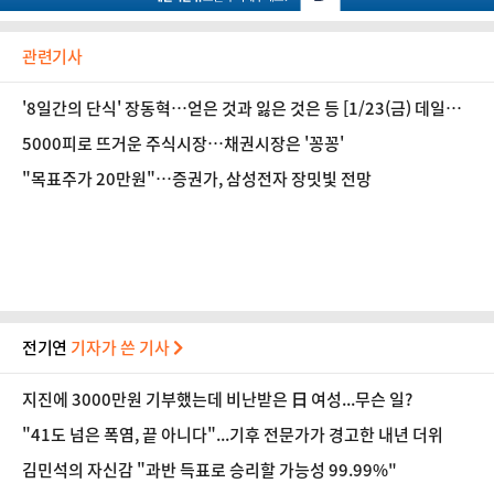
관련기사
'8일간의 단식' 장동혁…얻은 것과 잃은 것은 등 [1/23(금) 데일리
안 출근길 뉴스]
5000피로 뜨거운 주식시장…채권시장은 '꽁꽁'
"목표주가 20만원"…증권가, 삼성전자 장밋빛 전망
전기연
기자가 쓴 기사
지진에 3000만원 기부했는데 비난받은 日 여성...무슨 일?
"41도 넘은 폭염, 끝 아니다"...기후 전문가가 경고한 내년 더위
김민석의 자신감 "과반 득표로 승리할 가능성 99.99%"