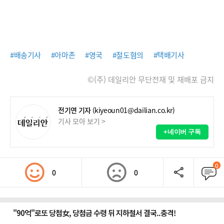
#배송기사
#아마존
#영국
#절도혐의
#택배기사
©(주) 데일리안 무단전재 및 재배포 금지
전기연 기자
(kiyeoun01@dailian.co.kr)
기사 모아 보기 >
+네이버 구독
0
0
0