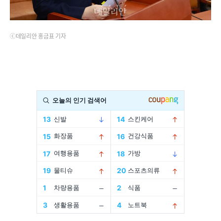
ⓒ데일리안 홍금표 기자