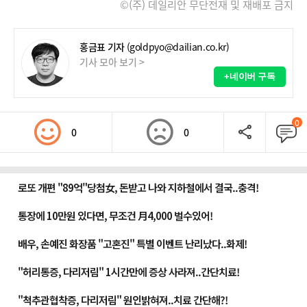
©(주) 데일리안 무단전재 및 재배포 금지
홍금표 기자
(goldpyo@dailian.co.kr)
기사 모아 보기 >
+네이버 구독
0
0
0