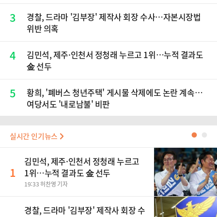
3
경찰, 드라마 '김부장' 제작사 회장 수사…자본시장법
위반 의혹
4
김민석, 제주·인천서 정청래 누르고 1위…누적 결과도
金 선두
5
황희, '폐버스 청년주택' 게시물 삭제에도 논란 계속…
여당서도 '내로남불' 비판
실시간 인기뉴스
●
●
김민석, 제주·인천서 정청래 누르고
1
1위…누적 결과도 金 선두
19:33 허찬영 기자
경찰, 드라마 '김부장' 제작사 회장 수