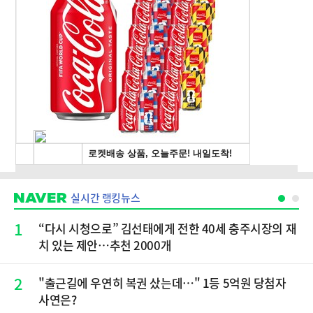
실시간 랭킹뉴스
1
“다시 시청으로” 김선태에게 전한 40세 충주시장의 재
치 있는 제안…추천 2000개
2
"출근길에 우연히 복권 샀는데…" 1등 5억원 당첨자
사연은?