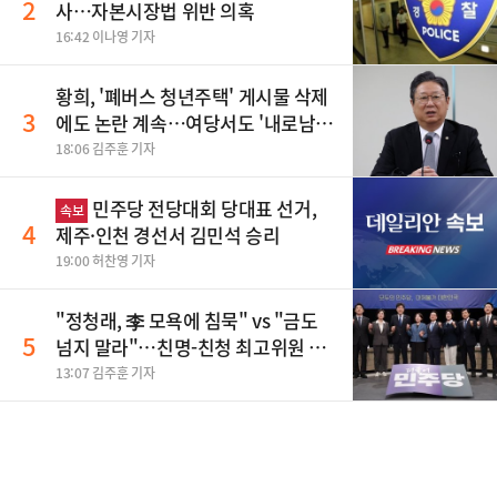
2
사…자본시장법 위반 의혹
16:42 이나영 기자
황희, '폐버스 청년주택' 게시물 삭제
3
에도 논란 계속…여당서도 '내로남
불' 비판
18:06 김주훈 기자
민주당 전당대회 당대표 선거,
속보
4
제주·인천 경선서 김민석 승리
19:00 허찬영 기자
"정청래, 李 모욕에 침묵" vs "금도
5
넘지 말라"…친명-친청 최고위원 후
보, 제주서 격돌
13:07 김주훈 기자