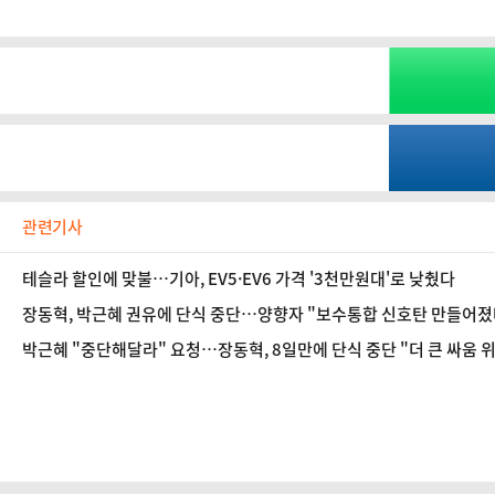
관련기사
테슬라 할인에 맞불…기아, EV5·EV6 가격 '3천만원대'로 낮췄다
장동혁, 박근혜 권유에 단식 중단…양향자 "보수통합 신호탄 만들어졌
박근혜 "중단해달라" 요청…장동혁, 8일만에 단식 중단 "더 큰 싸움 