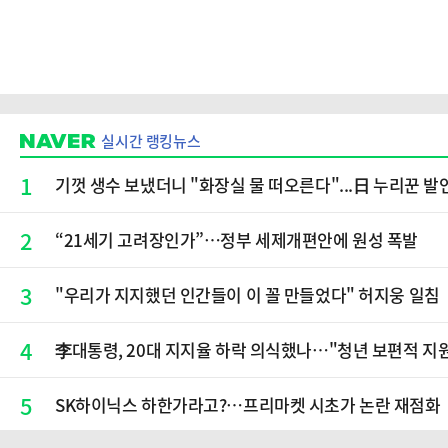
실시간 랭킹뉴스
1
기껏 생수 보냈더니 "화장실 물 떠오른다"...日 누리꾼 발언
2
“21세기 고려장인가”…정부 세제개편안에 원성 폭발
3
"우리가 지지했던 인간들이 이 꼴 만들었다" 허지웅 일침
4
李대통령, 20대 지지율 하락 의식했나…"청년 보편적 지
5
SK하이닉스 하한가라고?…프리마켓 시초가 논란 재점화