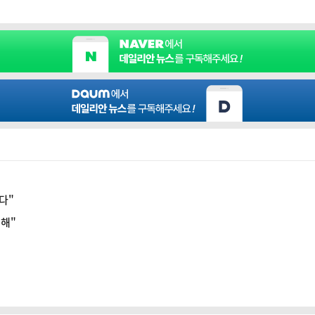
다"
위해"