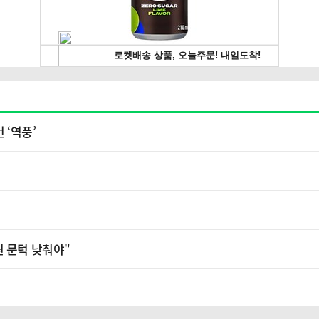
 ‘역풍’
원 문턱 낮춰야"