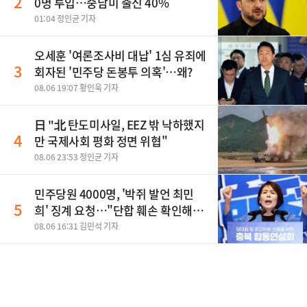
2
0명 투입…중남미 출신 40%
01:04 정인균 기자
오세훈 '여론조사비 대납' 1심 유죄에
3
회자된 '민주당 돈봉투 의혹'…왜?
08.06 19:07 황인욱 기자
日 "北 탄도미사일, EEZ 밖 낙하했지
4
만 국제사회 평화 정면 위협"
08.06 23:53 정인균 기자
민주당원 4000명, '박쥐 발언 최민
5
희' 징계 요청…"단합 훼손 확인해
야"
08.06 16:31 김민석 기자