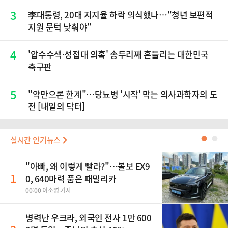
재점화, 김민석 "과반 승리 가능성 99%" 등
3
李대통령, 20대 지지율 하락 의식했나…"청년 보편적
지원 문턱 낮춰야"
4
'압수수색·성접대 의혹' 송두리째 흔들리는 대한민국
축구판
5
"약만으론 한계"…당뇨병 '시작' 막는 의사과학자의 도
전 [내일의 닥터]
실시간 인기뉴스
●
●
"아빠, 왜 이렇게 빨라?"…볼보 EX9
1
0, 640마력 품은 패밀리카
00:00 이소영 기자
병력난 우크라, 외국인 전사 1만 600