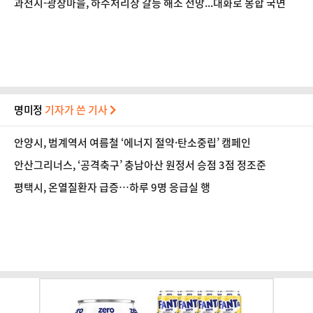
과천시-광창마을, 하수처리장 갈등 해소 전망...대화로 봉합 국면
명미정
기자가 쓴 기사
안양시, 범계역서 여름철 ‘에너지 절약·탄소중립’ 캠페인
안산그리너스, ‘공격축구’ 충남아산 원정서 승점 3점 정조준
평택시, 온열질환자 급증…하루 9명 응급실 행