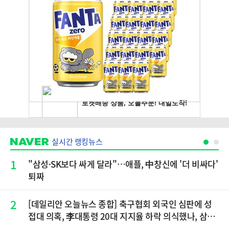
실시간 랭킹뉴스
1
"삼성·SK보다 싸게 달라"…애플, 中창신에 '더 비싸다'
퇴짜
2
[데일리안 오늘뉴스 종합] 축구협회 외국인 심판에 성
접대 의혹, 李대통령 20대 지지율 하락 의식했나, 삼전
닉스 올인은 금물, SK하이닉스 프리마켓 시초가 논란