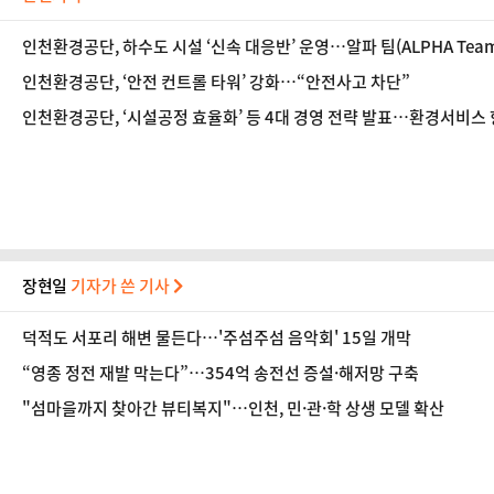
인천환경공단, 하수도 시설 ‘신속 대응반’ 운영…알파 팀(ALPHA Team
인천환경공단, ‘안전 컨트롤 타워’ 강화…“안전사고 차단”
인천환경공단, ‘시설공정 효율화’ 등 4대 경영 전략 발표…환경서비스
장현일
기자가 쓴 기사
덕적도 서포리 해변 물든다…'주섬주섬 음악회' 15일 개막
“영종 정전 재발 막는다”…354억 송전선 증설·해저망 구축
"섬마을까지 찾아간 뷰티복지"…인천, 민·관·학 상생 모델 확산