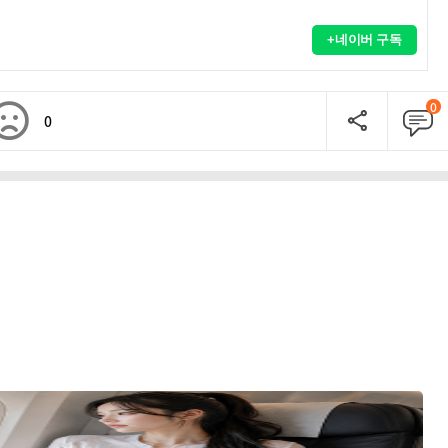
+네이버 구독
0
0