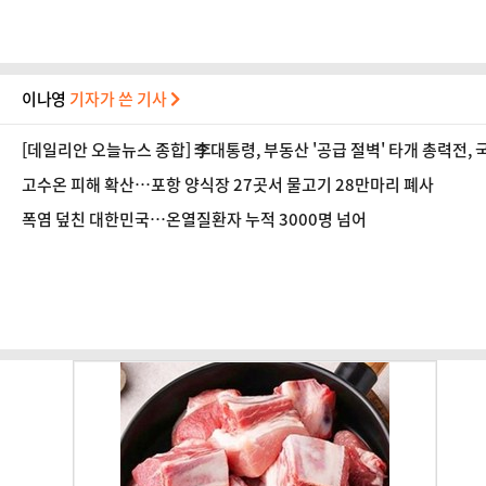
이나영
기자가 쓴 기사
[데일리안 오늘뉴스 종합] 李대통령, 부동산 '공급 절벽' 타개 총력전, 국
고수온 피해 확산…포항 양식장 27곳서 물고기 28만마리 폐사
폭염 덮친 대한민국…온열질환자 누적 3000명 넘어