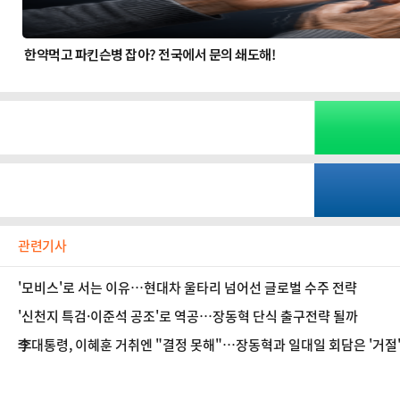
관련기사
'모비스'로 서는 이유…현대차 울타리 넘어선 글로벌 수주 전략
'신천지 특검·이준석 공조'로 역공…장동혁 단식 출구전략 될까
李대통령, 이혜훈 거취엔 "결정 못해"…장동혁과 일대일 회담은 '거절