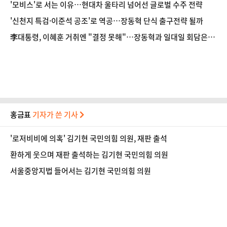
'모비스'로 서는 이유…현대차 울타리 넘어선 글로벌 수주 전략
'신천지 특검·이준석 공조'로 역공…장동혁 단식 출구전략 될까
李대통령, 이혜훈 거취엔 "결정 못해"…장동혁과 일대일 회담은
'거절'
홍금표
기자가 쓴 기사
'로저비비에 의혹' 김기현 국민의힘 의원, 재판 출석
환하게 웃으며 재판 출석하는 김기현 국민의힘 의원
서울중앙지법 들어서는 김기현 국민의힘 의원