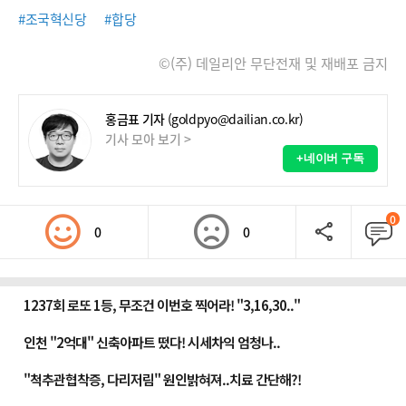
#조국혁신당
#합당
©(주) 데일리안 무단전재 및 재배포 금지
홍금표 기자
(goldpyo@dailian.co.kr)
기사 모아 보기 >
+네이버 구독
0
0
0