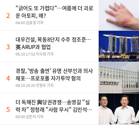
"긁어도 또 가렵다"…여름에 더 괴로
2
운 아토피, 왜?
04:00 김효경 기자
대우건설, 목동8단지 수주 정조준…
3
英 ARUP과 협업
08.10 17:52 이수현 기자
경찰, '방송 출연' 유명 산부인과 의사
4
체포…프로포폴 자가투약 혐의
08.10 16:20 진현우 기자
더 독해진 與당권경쟁…송영길 "실
5
력 차" 정청래 "사람 무시" 김민석
"취조하나"(종합)
00:00 김민석 기자