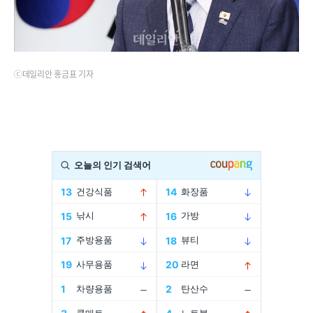
ⓒ데일리안 홍금표 기자