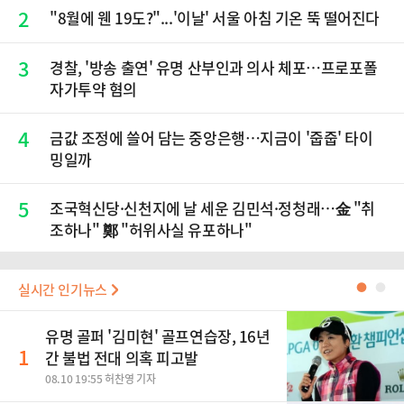
2
"8월에 웬 19도?"...'이날' 서울 아침 기온 뚝 떨어진다
3
경찰, '방송 출연' 유명 산부인과 의사 체포…프로포폴
자가투약 혐의
4
금값 조정에 쓸어 담는 중앙은행…지금이 '줍줍' 타이
밍일까
5
조국혁신당·신천지에 날 세운 김민석·정청래…金 "취
조하나" 鄭 "허위사실 유포하나"
실시간 인기뉴스
●
●
유명 골퍼 '김미현' 골프연습장, 16년
1
간 불법 전대 의혹 피고발
08.10 19:55 허찬영 기자