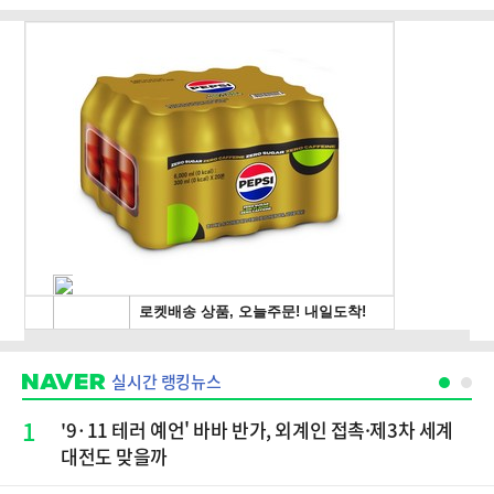
실시간 랭킹뉴스
1
'9·11 테러 예언' 바바 반가, 외계인 접촉·제3차 세계
대전도 맞을까