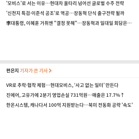
'모비스'로 서는 이유…현대차 울타리 넘어선 글로벌 수주 전략
'신천지 특검·이준석 공조'로 역공…장동혁 단식 출구전략 될까
李대통령, 이혜훈 거취엔 "결정 못해"…장동혁과 일대일 회담은
'거절'
편은지
기자가 쓴 기사
VR로 추락·협착 체험…현대모비스, ‘사고 없는 일터’ 만든다
진에어, 고유가에 2분기 영업손실 731억원…매출은 17.7%↑
한온시스템, 캐나다서 100억 지원받는다…북미 전동화 공략 '속도'