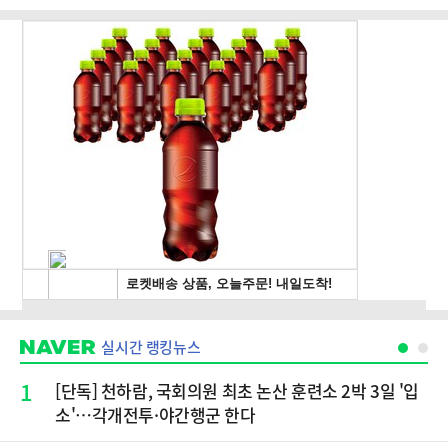
실시간 랭킹뉴스
1
[단독] 천하람, 국회의원 최초 논산 훈련소 2박 3일 '입
소'…각개전투·야간행군 한다