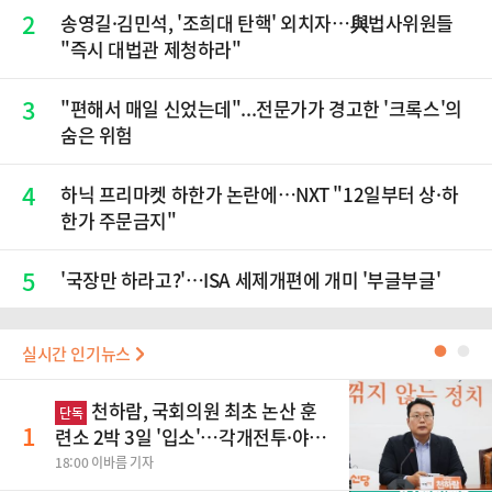
2
송영길·김민석, '조희대 탄핵' 외치자…與법사위원들
"즉시 대법관 제청하라"
3
"편해서 매일 신었는데"...전문가가 경고한 '크록스'의
숨은 위험
4
하닉 프리마켓 하한가 논란에…NXT "12일부터 상·하
한가 주문금지"
5
'국장만 하라고?'…ISA 세제개편에 개미 '부글부글'
실시간 인기뉴스
●
●
천하람, 국회의원 최초 논산 훈
단독
1
련소 2박 3일 '입소'…각개전투·야간
행군 한다
18:00 이바름 기자