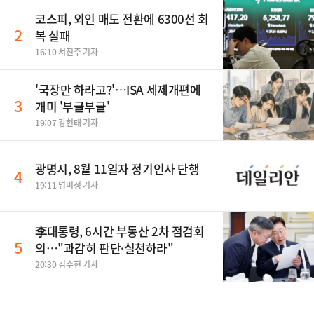
코스피, 외인 매도 전환에 6300선 회
2
복 실패
16:10 서진주 기자
'국장만 하라고?'…ISA 세제개편에
3
개미 '부글부글'
19:07 강현태 기자
광명시, 8월 11일자 정기인사 단행
4
19:11 명미정 기자
李대통령, 6시간 부동산 2차 점검회
5
의…"과감히 판단·실천하라"
20:30 김수현 기자