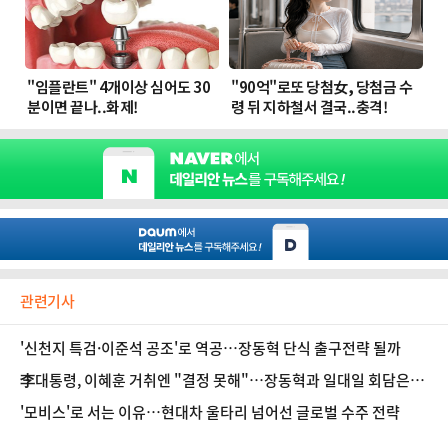
관련기사
'신천지 특검·이준석 공조'로 역공…장동혁 단식 출구전략 될까
李대통령, 이혜훈 거취엔 "결정 못해"…장동혁과 일대일 회담은
'거절'
'모비스'로 서는 이유…현대차 울타리 넘어선 글로벌 수주 전략