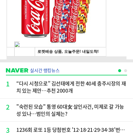
실시간 랭킹뉴스
1
“다시 시청으로” 김선태에게 전한 40세 충주시장의 재
치 있는 제안…추천 2000개
2
"숙련된 모습" 통영 60대女 살인사건, 미제로 갈 가능
성 있나…범인의 실체는?
3
1236회 로또 1등 당첨번호 '12·18·21·29·34·38'번…