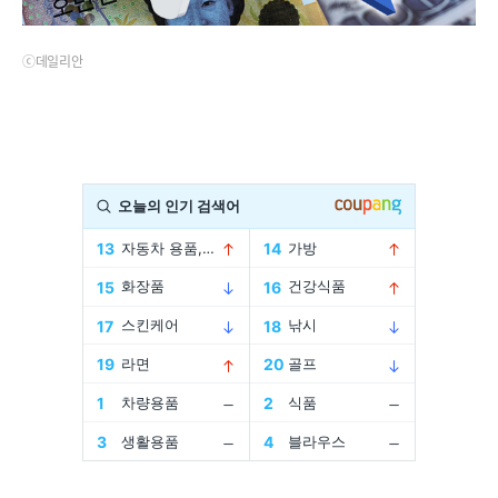
ⓒ데일리안