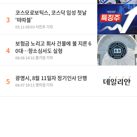
코스모로보틱스, 코스닥 입성 첫날
3
‘따따블’
05.11 09:03 서진주 기자
보험금 노리고 회사 건물에 불 지른 6
4
0대…항소심서도 실형
08.08 14:31 황기현 기자
광명시, 8월 11일자 정기인사 단행
5
08.07 19:11 명미정 기자