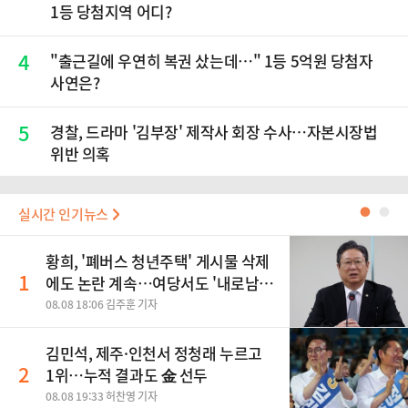
1등 당첨지역 어디?
4
"출근길에 우연히 복권 샀는데…" 1등 5억원 당첨자
사연은?
5
경찰, 드라마 '김부장' 제작사 회장 수사…자본시장법
위반 의혹
실시간 인기뉴스
●
●
황희, '폐버스 청년주택' 게시물 삭제
1
에도 논란 계속…여당서도 '내로남
불' 비판
08.08 18:06 김주훈 기자
김민석, 제주·인천서 정청래 누르고
2
1위…누적 결과도 金 선두
08.08 19:33 허찬영 기자