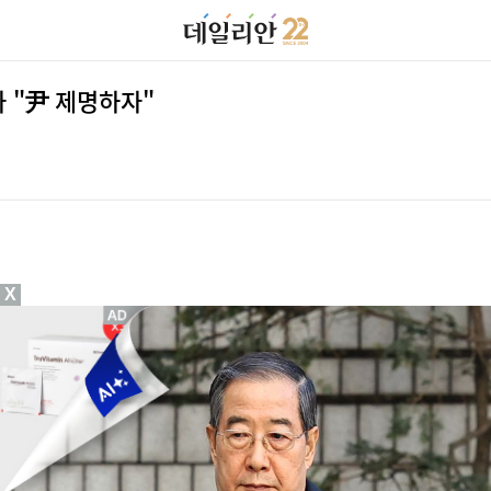
 "尹 제명하자"
X