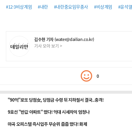
#12·3비상계엄
#내란
#내란중요임무종사
#비상계엄
#윤석
김수현 기자
(water@dailian.co.kr)
기사 모아 보기 >
0