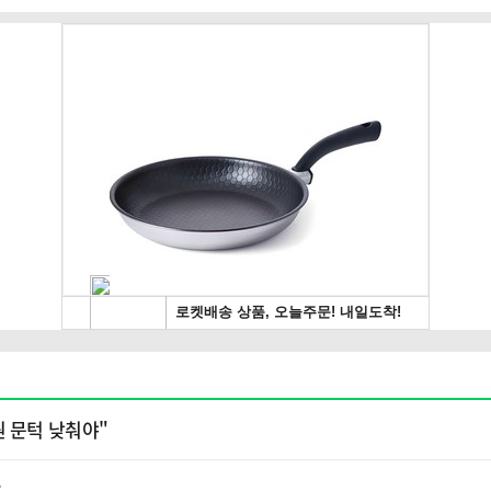
원 문턱 낮춰야"
?