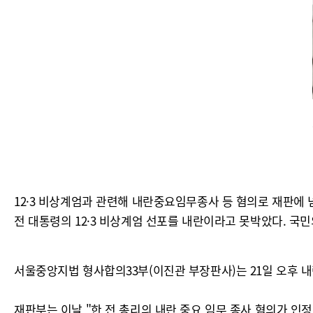
12·3 비상계엄과 관련해 내란중요임무종사 등 혐의로 재판에
전 대통령의 12·3 비상계엄 선포를 내란이라고 못박았다. 국
서울중앙지법 형사합의33부(이진관 부장판사)는 21일 오후 내
재판부는 이날 "한 전 총리의 내란 중요 임무 종사 혐의가 인정된