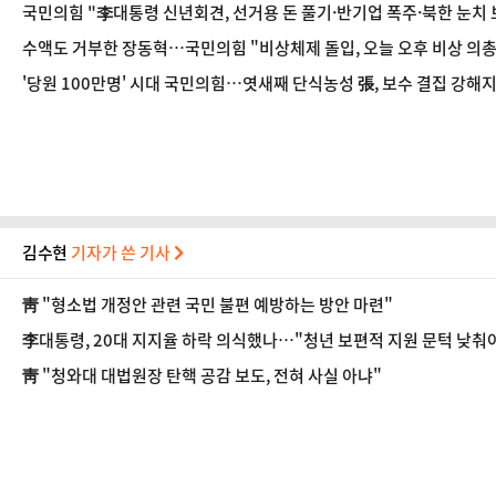
국민의힘 "李대통령 신년회견, 선거용 돈 풀기·반기업 폭주·북한 눈치
수액도 거부한 장동혁…국민의힘 "비상체제 돌입, 오늘 오후 비상 의총
'당원 100만명' 시대 국민의힘…엿새째 단식농성 張, 보수 결집 강해
김수현
기자가 쓴 기사
靑 "형소법 개정안 관련 국민 불편 예방하는 방안 마련"
李대통령, 20대 지지율 하락 의식했나…"청년 보편적 지원 문턱 낮춰
靑 "청와대 대법원장 탄핵 공감 보도, 전혀 사실 아냐"