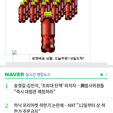
실시간 랭킹뉴스
1
송영길·김민석, '조희대 탄핵' 외치자…與법사위원들
"즉시 대법관 제청하라"
2
하닉 프리마켓 하한가 논란에…NXT "12일부터 상·하
한가 주문금지"