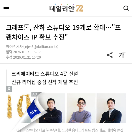
크래프톤, 산하 스튜디오 19개로 확대…"프
랜차이즈 IP 확보 추진"
이주은 기자 (jnjes6@dailian.co.kr)
입력 2026.01.21 16:17
수정 2026.01.21 16:20
크리에이티브 스튜디오 4곳 신설
신규 리더십 중심 신작 개발 추진
X
김성훈 나인비스튜디오 대표(왼쪽부터), 노정환 옴니크래프트 랩스 대표, 배형욱 룬샷