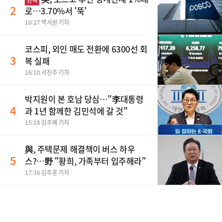
단독
2
로…3.70%서 '뚝'
10:27 백서원 기자
코스피, 외인 매도 전환에 6300선 회
3
복 실패
16:10 서진주 기자
박지원이 본 호남 당심…"李대통령
4
과 1년 함께한 김민석에 갈 것"
15:18 김주혜 기자
與, 주택문제 해결책이 버스 하우
5
스?…野 "황희, 가족부터 입주해라"
17:36 김주훈 기자