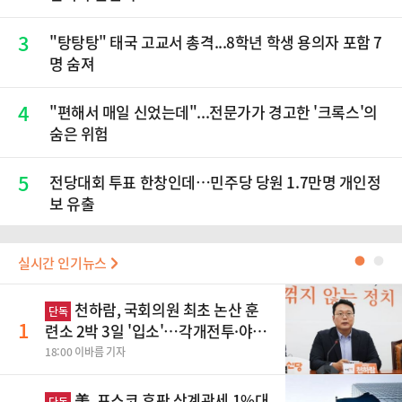
3
"탕탕탕" 태국 고교서 총격...8학년 학생 용의자 포함 7
명 숨져
4
"편해서 매일 신었는데"...전문가가 경고한 '크록스'의
숨은 위험
5
전당대회 투표 한창인데…민주당 당원 1.7만명 개인정
보 유출
실시간 인기뉴스
●
●
천하람, 국회의원 최초 논산 훈
단독
1
련소 2박 3일 '입소'…각개전투·야간
행군 한다
18:00 이바름 기자
美, 포스코 후판 상계관세 1%대