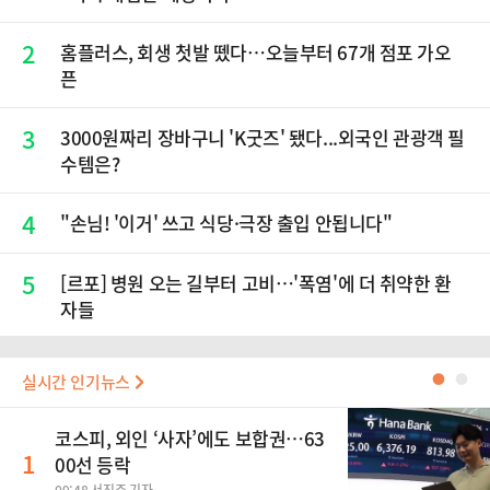
2
홈플러스, 회생 첫발 뗐다…오늘부터 67개 점포 가오
픈
3
3000원짜리 장바구니 'K굿즈' 됐다...외국인 관광객 필
수템은?
4
"손님! '이거' 쓰고 식당·극장 출입 안됩니다"
5
[르포] 병원 오는 길부터 고비…'폭염'에 더 취약한 환
자들
실시간 인기뉴스
●
●
코스피, 외인 ‘사자’에도 보합권…63
1
00선 등락