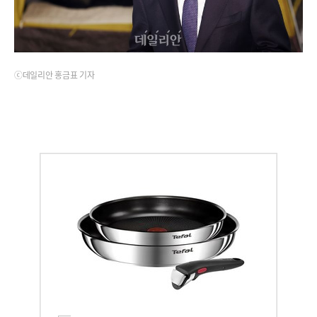
ⓒ데일리안 홍금표 기자