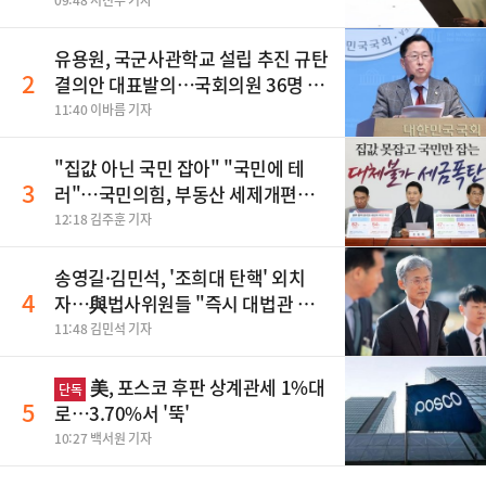
09:48 서진주 기자
유용원, 국군사관학교 설립 추진 규탄
2
결의안 대표발의…국회의원 36명 동
참
11:40 이바름 기자
"집값 아닌 국민 잡아" "국민에 테
3
러"…국민의힘, 부동산 세제개편안
맹폭
12:18 김주훈 기자
송영길·김민석, '조희대 탄핵' 외치
4
자…與법사위원들 "즉시 대법관 제
청하라"
11:48 김민석 기자
美, 포스코 후판 상계관세 1%대
단독
5
로…3.70%서 '뚝'
10:27 백서원 기자