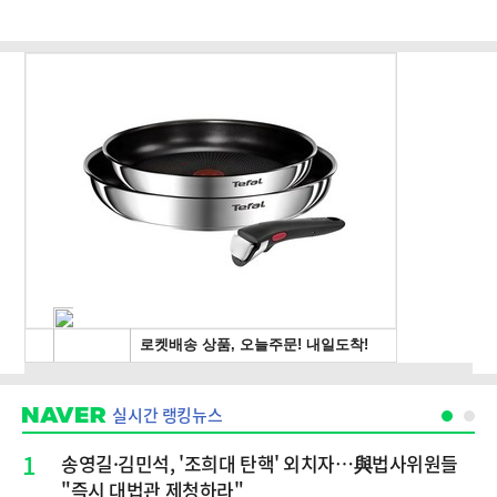
실시간 랭킹뉴스
1
송영길·김민석, '조희대 탄핵' 외치자…與법사위원들
"즉시 대법관 제청하라"