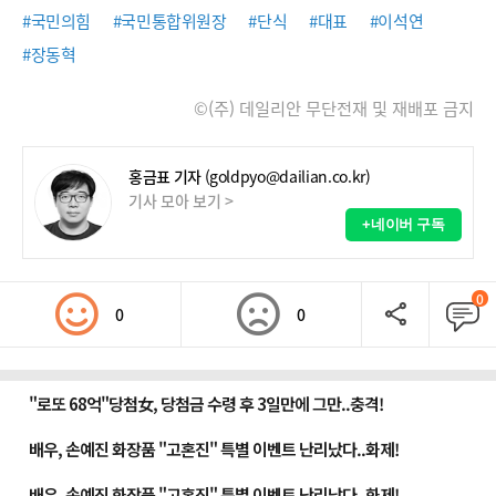
#국민의힘
#국민통합위원장
#단식
#대표
#이석연
#장동혁
©(주) 데일리안 무단전재 및 재배포 금지
홍금표 기자
(goldpyo@dailian.co.kr)
기사 모아 보기 >
+네이버 구독
0
0
0