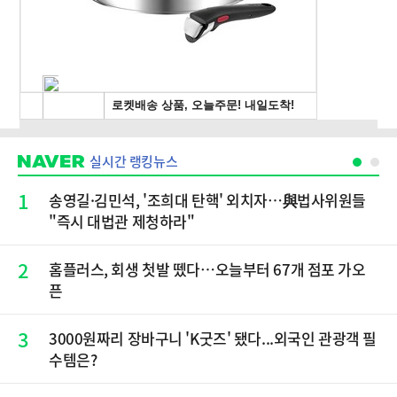
실시간 랭킹뉴스
1
송영길·김민석, '조희대 탄핵' 외치자…與법사위원들
"즉시 대법관 제청하라"
2
홈플러스, 회생 첫발 뗐다…오늘부터 67개 점포 가오
픈
3
3000원짜리 장바구니 'K굿즈' 됐다...외국인 관광객 필
수템은?