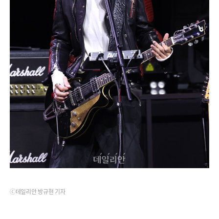
ⓒ데일리안 방규현 기자