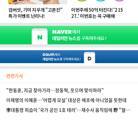
관련기사
"한동훈, 지금 찾아가라…장동혁, 웃으며 맞이하라"
이재명의 이혜훈…‘어렵게 모실’ 대상은 애초에 아니었을 듯한데
李대통령 피습이 '국가 공인 1호 테러'…재수사 움직임에 野 "혈세
낭비"(종합2보)