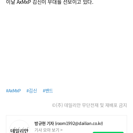
이날 AxMxP 김신이 무대를 선보이고 있다.
#AxMxP
#김신
#밴드
©(주) 데일리안 무단전재 및 재배포 금지
방규현 기자
(room1992@dailian.co.kr)
기사 모아 보기 >