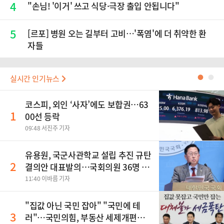
4
"손님! '이거' 쓰고 식당·극장 출입 안됩니다"
5
[르포] 병원 오는 길부터 고비…'폭염'에 더 취약한 환
자들
실시간 인기뉴스
●
●
코스피, 외인 ‘사자’에도 보합권…63
1
00선 등락
09:48 서진주 기자
유용원, 국군사관학교 설립 추진 규탄
2
결의안 대표발의…국회의원 36명 동
참
11:40 이바름 기자
"집값 아닌 국민 잡아" "국민에 테
3
러"…국민의힘, 부동산 세제개편안