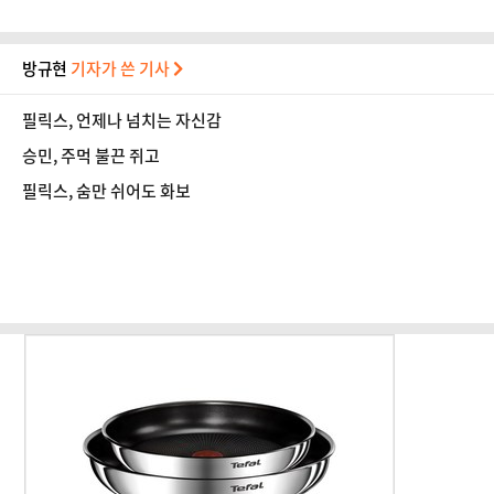
방규현
기자가 쓴 기사
필릭스, 언제나 넘치는 자신감
승민, 주먹 불끈 쥐고
필릭스, 숨만 쉬어도 화보