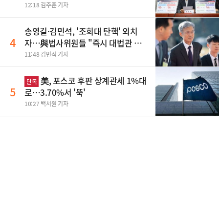
맹폭
12:18 김주훈 기자
송영길·김민석, '조희대 탄핵' 외치
4
자…與법사위원들 "즉시 대법관 제
청하라"
11:48 김민석 기자
美, 포스코 후판 상계관세 1%대
단독
5
로…3.70%서 '뚝'
10:27 백서원 기자