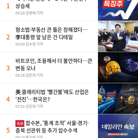
1
상승세
09:28 강현태 기자
형소법·부동산 큰 틀은 정해졌다…
2
李대통령 앞 남은 건 디테일
05:00 김수현 기자
비트코인, 조용해서 더 불안하다…큰
3
변동 오나
09:26 김민희 기자
美 클래리티법 ‘빨간불’에도 산업은
4
‘전진’…한국은?
07:01 김민희 기자
합수본, '통계 조작' 서울·경기·
속보
5
충북 선관위 등 추가 압수수색
09:10 황기현 기자