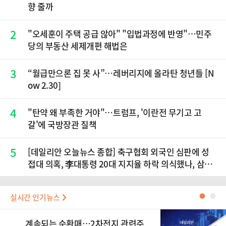
향 줄까
2
"오세훈이 주택 공급 않아" "입법과정에 반영"…민주
당의 부동산 세제개편 해법은
3
“월급만으론 집 못 사”…레버리지에 올라탄 청년들 [N
ow 2.30]
4
"탄약 왜 부족한 거야"…트럼프, '이란전 무기고 고
갈'에 국방장관 질책
5
[데일리안 오늘뉴스 종합] 축구협회 외국인 심판에 성
접대 의혹, 李대통령 20대 지지율 하락 의식했나, 삼전
닉스 올인은 금물, SK하이닉스 프리마켓 시초가 논란
재점화, 김민석 "과반 승리 가능성 99%" 등
실시간 인기뉴스
●
●
계속되는 순환매…2차전지 관련주