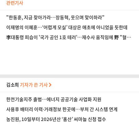
관련기사
"한동훈, 지금 찾아가라…장동혁, 웃으며 맞이하라"
이재명의 이혜훈…‘어렵게 모실’ 대상은 애초에 아니었을 듯한데
李대통령 피습이 '국가 공인 1호 테러'…재수사 움직임에 野 "혈세
낭비"(종합2보)
김소희
기자가 쓴 기사
한전기술지주 출범…에너지 공공기술 사업화 지원
사용후 배터리 이력·거래정보 한곳에…부처 간 시스템 연계
농진원, 10일부터 2026년산 ‘홍산’ 씨마늘 신청 접수