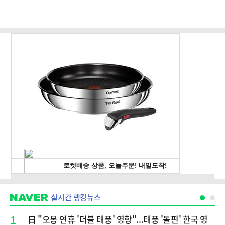
실시간 랭킹뉴스
1
日 "오봉 연휴 '더블 태풍' 영향"...태풍 '돌핀' 한국 영