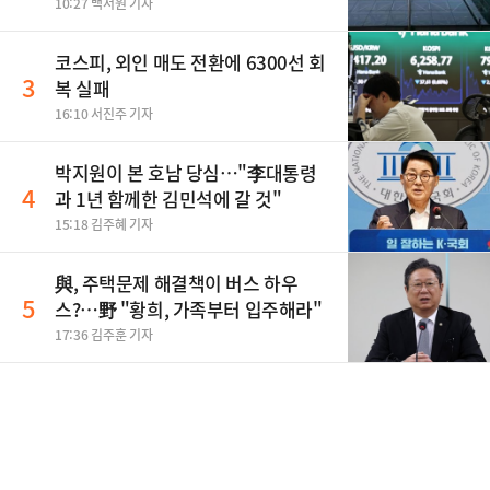
10:27 백서원 기자
코스피, 외인 매도 전환에 6300선 회
3
복 실패
16:10 서진주 기자
박지원이 본 호남 당심…"李대통령
4
과 1년 함께한 김민석에 갈 것"
15:18 김주혜 기자
與, 주택문제 해결책이 버스 하우
5
스?…野 "황희, 가족부터 입주해라"
17:36 김주훈 기자