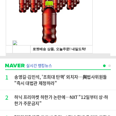
실시간 랭킹뉴스
1
송영길·김민석, '조희대 탄핵' 외치자…與법사위원들
"즉시 대법관 제청하라"
2
하닉 프리마켓 하한가 논란에…NXT "12일부터 상·하
한가 주문금지"