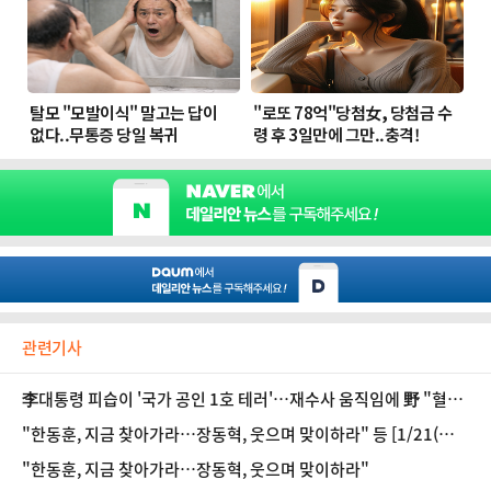
관련기사
李대통령 피습이 '국가 공인 1호 테러'…재수사 움직임에 野 "혈세
낭비"(종합2보)
"한동훈, 지금 찾아가라…장동혁, 웃으며 맞이하라" 등 [1/21(수)
데일리안 출근길 뉴스]
"한동훈, 지금 찾아가라…장동혁, 웃으며 맞이하라"