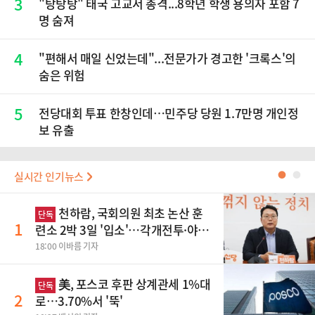
3
"탕탕탕" 태국 고교서 총격...8학년 학생 용의자 포함 7
명 숨져
4
"편해서 매일 신었는데"...전문가가 경고한 '크록스'의
숨은 위험
5
전당대회 투표 한창인데…민주당 당원 1.7만명 개인정
보 유출
실시간 인기뉴스
●
●
천하람, 국회의원 최초 논산 훈
단독
1
련소 2박 3일 '입소'…각개전투·야간
행군 한다
18:00 이바름 기자
美, 포스코 후판 상계관세 1%대
단독
2
로…3.70%서 '뚝'