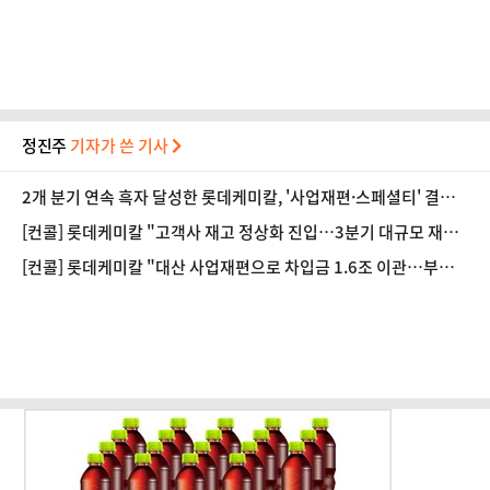
정진주
기자가 쓴 기사
2개 분기 연속 흑자 달성한 롯데케미칼, '사업재편·스페셜티' 결실
(종합)
[컨콜] 롯데케미칼 "고객사 재고 정상화 진입…3분기 대규모 재고
축적 가능성 제한적"
[컨콜] 롯데케미칼 "대산 사업재편으로 차입금 1.6조 이관…부채
비율 감소 기대"