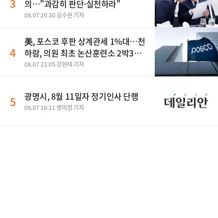
3
의…"과감히 판단·실천하라"
08.07 20:30 김수현 기자
美, 포스코 후판 상계관세 1%대…천
4
하람, 의원 최초 논산훈련소 2박3일
'입소'
08.07 21:05 강현태 기자
광명시, 8월 11일자 정기인사 단행
5
08.07 19:11 명미정 기자