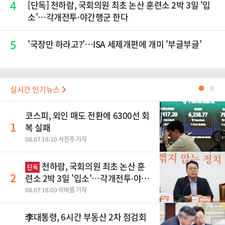
4
[단독] 천하람, 국회의원 최초 논산 훈련소 2박 3일 '입
소'…각개전투·야간행군 한다
5
'국장만 하라고?'…ISA 세제개편에 개미 '부글부글'
실시간 인기뉴스
●
●
코스피, 외인 매도 전환에 6300선 회
1
복 실패
08.07 16:10 서진주 기자
천하람, 국회의원 최초 논산 훈
단독
2
련소 2박 3일 '입소'…각개전투·야간
행군 한다
08.07 18:00 이바름 기자
李대통령, 6시간 부동산 2차 점검회