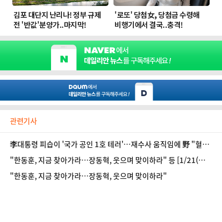
관련기사
李대통령 피습이 '국가 공인 1호 테러'…재수사 움직임에 野 "혈세
낭비"(종합2보)
"한동훈, 지금 찾아가라…장동혁, 웃으며 맞이하라" 등 [1/21(수)
데일리안 출근길 뉴스]
"한동훈, 지금 찾아가라…장동혁, 웃으며 맞이하라"