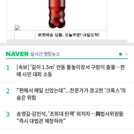
실시간 랭킹뉴스
1
[속보] '길이 1.5m' 안동 물놀이장서 구렁이 출몰…한
때 시민 대피 소동
2
"편해서 매일 신었는데"...전문가가 경고한 '크록스'의
숨은 위험
3
송영길·김민석, '조희대 탄핵' 외치자…與법사위원들
"즉시 대법관 제청하라"