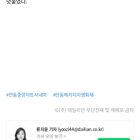
덧붙였다.
#안동중앙아트시네마
#안동헤리티지영화제
©(주) 데일리안 무단전재 및 재배포 금지
류지윤 기자
(yoozi44@dailian.co.kr)
기사 모아 보기 >