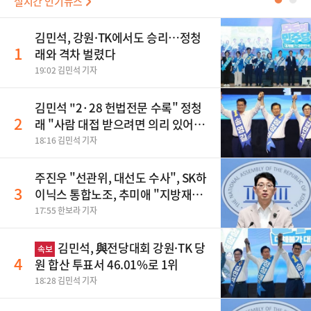
실시간 인기뉴스
●
●
김민석, 강원·TK에서도 승리…정청
1
래와 격차 벌렸다
19:02 김민석 기자
김민석 "2·28 헌법전문 수록" 정청
2
래 "사람 대접 받으려면 의리 있어야"
송영길 "조국혁신당 합당 반대"
18:16 김민석 기자
주진우 "선관위, 대선도 수사", SK하
3
이닉스 통합노조, 추미애 "지방재정
바꿔야", 세제개편 이달 정리 등
17:55 한보라 기자
김민석, 與전당대회 강원·TK 당
속보
4
원 합산 투표서 46.01%로 1위
18:28 김민석 기자