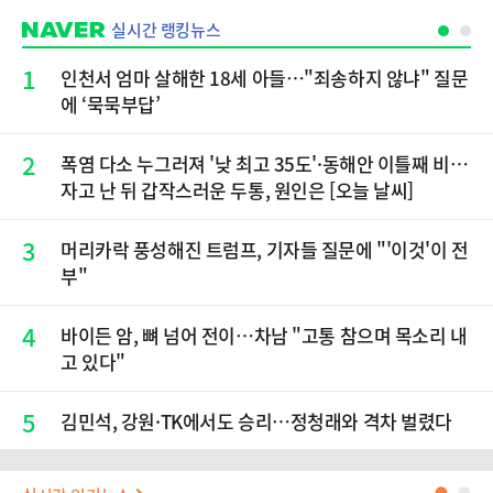
실시간 랭킹뉴스
1
인천서 엄마 살해한 18세 아들…"죄송하지 않냐" 질문
에 ‘묵묵부답’
2
폭염 다소 누그러져 '낮 최고 35도'·동해안 이틀째 비…
자고 난 뒤 갑작스러운 두통, 원인은 [오늘 날씨]
3
머리카락 풍성해진 트럼프, 기자들 질문에 "'이것'이 전
부"
4
바이든 암, 뼈 넘어 전이…차남 "고통 참으며 목소리 내
고 있다"
5
김민석, 강원·TK에서도 승리…정청래와 격차 벌렸다