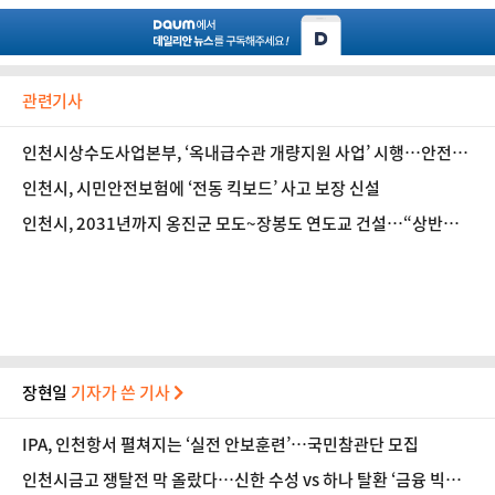
관련기사
인천시상수도사업본부, ‘옥내급수관 개량지원 사업’ 시행…안전한
수돗물 공급
인천시, 시민안전보험에 ‘전동 킥보드’ 사고 보장 신설
인천시, 2031년까지 옹진군 모도~장봉도 연도교 건설…“상반기
예타 마무리”
장현일
기자가 쓴 기사
IPA, 인천항서 펼쳐지는 ‘실전 안보훈련’…국민참관단 모집
인천시금고 쟁탈전 막 올랐다…신한 수성 vs 하나 탈환 ‘금융 빅매