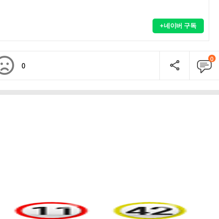
+네이버 구독
0
0