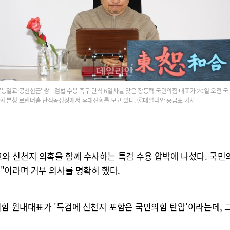
'통일교·공천헌금' 쌍특검법 수용 촉구 단식 6일차를 맞은 장동혁 국민의힘 대표가 20일 오전 국
회 본청 로텐더홀 단식농성장에서 휴대전화를 보고 있다. ⓒ데일리안 홍금표 기자
 신천지 의혹을 함께 수사하는 특검 수용 압박에 나섰다. 국민의힘
"이라며 거부 의사를 명확히 했다.
의힘 원내대표가 '특검에 신천지 포함은 국민의힘 탄압'이라는데,