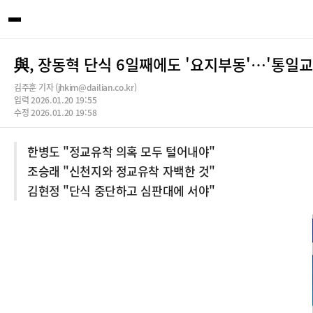
與, 장동혁 단식 6일째에도 '요지부동'…'통일교
김주훈 기자 (jhkim@dailian.co.kr)
입력 2026.01.20 19:55
수정 2026.01.20 19:58
한병도 "정교유착 의혹 모두 털어내야"
조승래 "신천지와 정교유착 자백한 것"
김현정 "단식 중단하고 심판대에 서야"