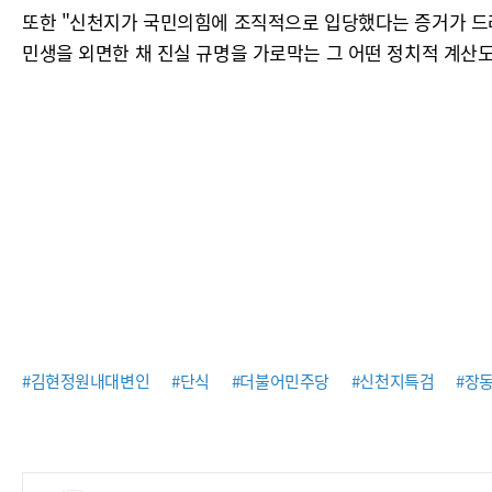
또한 "신천지가 국민의힘에 조직적으로 입당했다는 증거가 드러
민생을 외면한 채 진실 규명을 가로막는 그 어떤 정치적 계산도
#김현정원내대변인
#단식
#더불어민주당
#신천지특검
#장