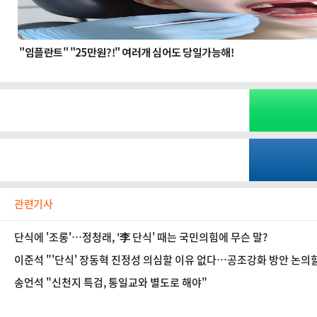
관련기사
단식에 '조롱'…정청래, '李 단식' 때는 국민의힘에 무슨 말?
이준석 "'단식' 장동혁 진정성 의심할 이유 없다…공조강화 방안 논의할
송언석 "신천지 특검, 통일교와 별도로 해야"