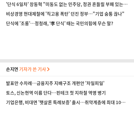
'단식 6일차' 장동혁 "미동도 없는 민주당, 정권 흔들릴 부패 있는
것"
비상경영 현대제철에 '직고용 폭탄' 던진 정부…"기업 숨통 끊나"
단식에 '조롱'…정청래, '李 단식' 때는 국민의힘에 무슨 말?
손지연
기자가 쓴 기사
발표만 수차례…금융지주 지배구조 개편안 '차일피일'
토스, 신논현역 이름 단다…핀테크 첫 지하철 역명 병기
기업은행, 비대면 '햇살론 특례보증' 출시…취약계층에 최대 1000
만원 지원