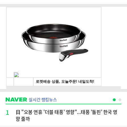
실시간 랭킹뉴스
1
日 "오봉 연휴 '더블 태풍' 영향"...태풍 '돌핀' 한국 영
향 줄까