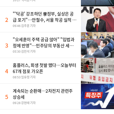
10:27 백서원 기자
"'닥공' 강조하던 李정부, 실상은 공
2
급 포기"…안철수, 서울 착공 실적 미
달 비판
09:46 김주훈 기자
"오세훈이 주택 공급 않아" "입법과
3
정에 반영"…민주당의 부동산 세제
개편 해법은
05:30 김민석 기자
홈플러스, 회생 첫발 뗐다…오늘부터
4
67개 점포 가오픈
08:53 임유정 기자
계속되는 순환매…2차전지 관련주
5
상승세
09:28 강현태 기자