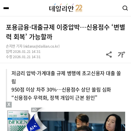
포용금융·대출규제 이중압박…신용점수 ‘변별
력 회복’ 가능할까
손지연 기자 (nidana@dailian.co.kr)
입력 2026.01.21 14:31
수정 2026.01.21 14:31
저금리 압박·가계대출 규제 병행에 초고신용자 대출 쏠
림
950점 이상 차주 30%…신용점수 상단 쏠림 심화
“신용점수 무력화, 정책 개입이 근본 원인”
X