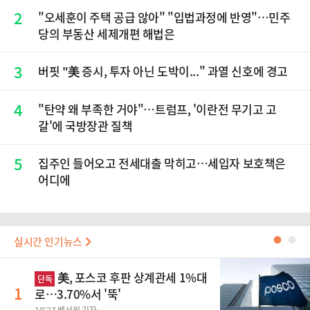
2
"오세훈이 주택 공급 않아" "입법과정에 반영"…민주
당의 부동산 세제개편 해법은
3
버핏 "美 증시, 투자 아닌 도박이..." 과열 신호에 경고
4
"탄약 왜 부족한 거야"…트럼프, '이란전 무기고 고
갈'에 국방장관 질책
5
집주인 들어오고 전세대출 막히고…세입자 보호책은
어디에
실시간 인기뉴스
●
●
美, 포스코 후판 상계관세 1%대
단독
1
로…3.70%서 '뚝'