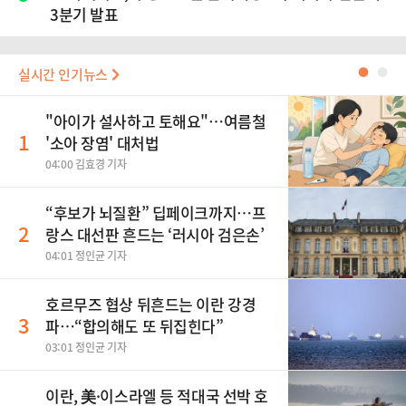
3분기 발표
실시간 인기뉴스
●
●
"아이가 설사하고 토해요"…여름철
1
'소아 장염' 대처법
04:00 김효경 기자
“후보가 뇌질환” 딥페이크까지…프
2
랑스 대선판 흔드는 ‘러시아 검은손’
04:01 정인균 기자
호르무즈 협상 뒤흔드는 이란 강경
3
파…“합의해도 또 뒤집힌다”
03:01 정인균 기자
이란, 美·이스라엘 등 적대국 선박 호