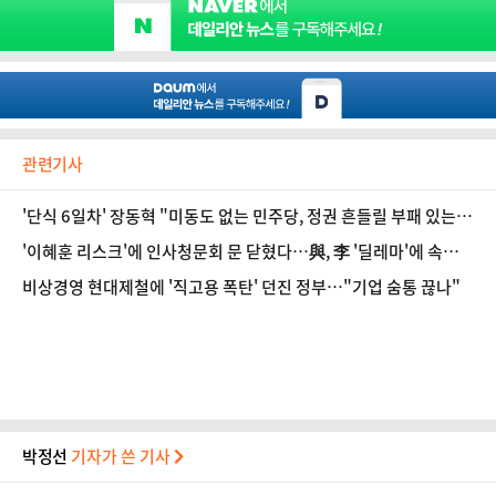
관련기사
'단식 6일차' 장동혁 "미동도 없는 민주당, 정권 흔들릴 부패 있는
것"
'이혜훈 리스크'에 인사청문회 문 닫혔다…與, 李 '딜레마'에 속수무
책
비상경영 현대제철에 '직고용 폭탄' 던진 정부…"기업 숨통 끊나"
박정선
기자가 쓴 기사