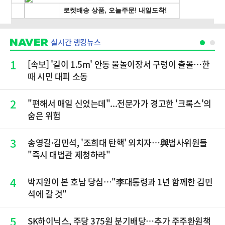
실시간 랭킹뉴스
1
[속보] '길이 1.5m' 안동 물놀이장서 구렁이 출몰…한
때 시민 대피 소동
2
"편해서 매일 신었는데"...전문가가 경고한 '크록스'의
숨은 위험
3
송영길·김민석, '조희대 탄핵' 외치자…與법사위원들
"즉시 대법관 제청하라"
4
박지원이 본 호남 당심…"李대통령과 1년 함께한 김민
석에 갈 것"
5
SK하이닉스, 주당 375원 분기배당…추가 주주환원책