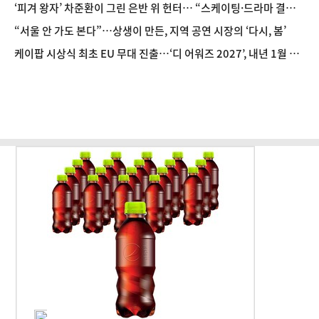
‘피겨 왕자’ 차준환이 그린 은반 위 헌터… “스케이팅·드라마 결합
된 값진 경험” [현장]
“서울 안 가도 본다”…상생이 만든, 지역 공연 시장의 ‘다시, 봄’
케이팝 시상식 최초 EU 무대 진출…‘디 어워즈 2027’, 내년 1월 프
랑스 파리 개최