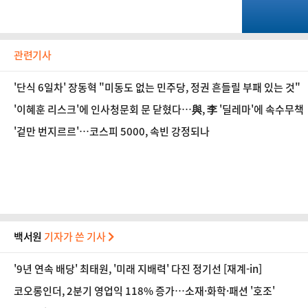
관련기사
'단식 6일차' 장동혁 "미동도 없는 민주당, 정권 흔들릴 부패 있는 것"
'이혜훈 리스크'에 인사청문회 문 닫혔다…與, 李 '딜레마'에 속수무책
'겉만 번지르르'…코스피 5000, 속빈 강정되나
백서원
기자가 쓴 기사
'9년 연속 배당' 최태원, '미래 지배력' 다진 정기선 [재계-in]
코오롱인더, 2분기 영업익 118% 증가…소재·화학·패션 '호조'