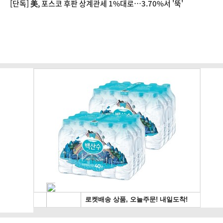
[단독] 美, 포스코 후판 상계관세 1%대로…3.70%서 '뚝'