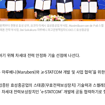
왼쪽부터 한영성 효성 상무, 요코타 타케시 효성중공업 부사장, Maximiliaan van de Poll 스켈
레톤 전략 부사장, Dai Sakakura 마루베니 최고운영책임자(COO).ⓒ효성중공업
하기 위해 차세대 전력 안정화 기술 선점에 나선다.
일본 마루베니(Marubeni)와 ;e-STATCOM 개발 및 사업 협력'을
된 효성중공업의 스태콤(무효전력보상장치) 기술력과 스켈레톤의 우수
는 차세대 전력보상장치인 'e-STATCOM' 개발에 공동 협력하