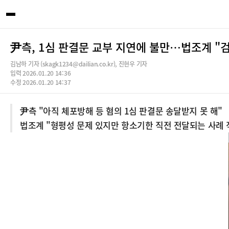
尹측, 1심 판결문 교부 지연에 불만…법조계 "
김남하 기자 (skagk1234@dailian.co.kr), 진현우 기자
입력 2026.01.20 14:36
수정 2026.01.20 14:37
尹측 "아직 체포방해 등 혐의 1심 판결문 송달받지 못 해"
법조계 "형평성 문제 있지만 항소기한 직전 전달되는 사례 