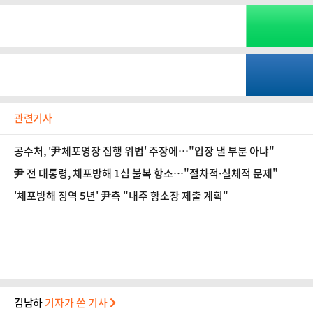
관련기사
공수처, '尹체포영장 집행 위법' 주장에…"입장 낼 부분 아냐"
尹 전 대통령, 체포방해 1심 불복 항소…"절차적·실체적 문제"
'체포방해 징역 5년' 尹측 "내주 항소장 제출 계획"
김남하
기자가 쓴 기사