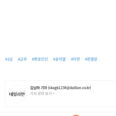
#1심
#교부
#변호인단
#윤석열
#지연
#판결문
김남하 기자
(skagk1234@dailian.co.kr)
기사 모아 보기 >