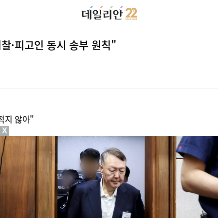
검찰·피고인 동시 송부 원칙"
적지 않아"
X