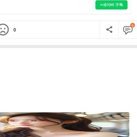
+네이버 구독
0
0