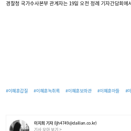
경찰청 국가수사본부 관계자는 19일 오전 정례 기자간담회에서
#이혜훈갑질
#이혜훈녹취록
#이혜훈보좌관
#이혜훈아들
#
이지희 기자
(ljh4749@dailian.co.kr)
기사 모아 보기 >