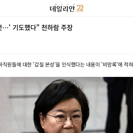
것…' 기도했다" 천하람 주장
직원들에 대한 '갑질 본성'을 인식했다는 내용이 '비망록'에 적