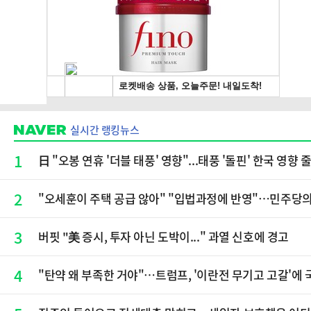
실시간 랭킹뉴스
1
日 "오봉 연휴 '더블 태풍' 영향"...태풍 '돌핀' 한국 영향 
2
"오세훈이 주택 공급 않아" "입법과정에 반영"…민주당
3
버핏 "美 증시, 투자 아닌 도박이..." 과열 신호에 경고
4
"탄약 왜 부족한 거야"…트럼프, '이란전 무기고 고갈'에