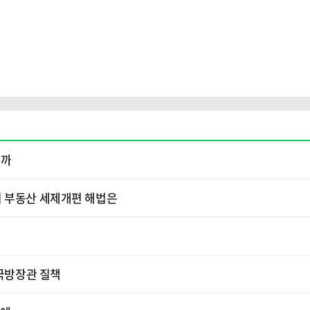
줄까
의 부동산 세제개편 해법은
 국방장관 질책