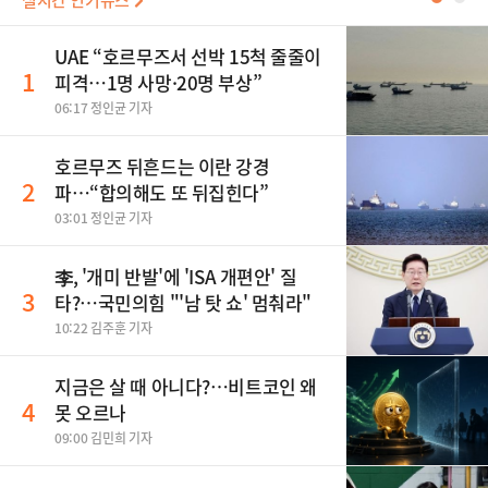
실시간 인기뉴스
UAE “호르무즈서 선박 15척 줄줄이
1
피격…1명 사망·20명 부상”
06:17 정인균 기자
호르무즈 뒤흔드는 이란 강경
2
파…“합의해도 또 뒤집힌다”
03:01 정인균 기자
李, '개미 반발'에 'ISA 개편안' 질
3
타?…국민의힘 "'남 탓 쇼' 멈춰라"
10:22 김주훈 기자
지금은 살 때 아니다?…비트코인 왜
4
못 오르나
09:00 김민희 기자