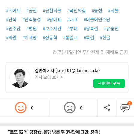
#게이트
#공천
#공천뇌물
#국민의힘
#농성
#뇌물
#단식
#단식농성
#당대표
#대표
#더불어민주당
#민주당
#병원
#보수재건
#부패
#쌍특검
#유승민
#의원
#이재명
#장동혁
#통일교
#특검
#헌금
©(주) 데일리안 무단전재 및 재배포 금지
김민석 기자
(kms101@dailian.co.kr)
기사 모아 보기 >
+네이버 구독
1
0
0