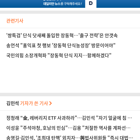
관련기사
'쌍특검' 단식 닷새째 돌입한 장동혁…'출구 전략'은 안갯속
송언석 "홍익표 첫 행보 '장동혁 단식농성장' 방문이어야"
국민의힘 소장개혁파 "장동혁 단식 지지…함께하겠다"
김민석
기자가 쓴 기사
정청래 "金, 레버리지 ETF 사과하라"…김민석 "자기 얼굴에 침 뱉
기"
이성윤 "주석야청, 호남의 민심"…김용 "처절한 역사를 계파선거
말장난으로 쓰나"
송영길·김민석, '조희대 탄핵' 외치자…與법사위원들 "즉시 대법