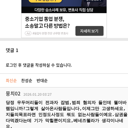
댓글 1
로그인 후 댓글을 작성하실 수 있습니다.
최신순
찬성순
반대순
뭉치02
2026.01.20
03:27
당정 우두머리들이 전과자 잡범,범죄 혐의자 들인데 뭘더바
램입니까?그렇게 살아온사람들입니다,이제그만 고생하세요,
지들의목표라면 인정도사정도 뭐도 없는사람들이예요.삼권을
다먹겠다는데 기가 막힐뿐이지요,베네즈웰라가 생각이나네
요.