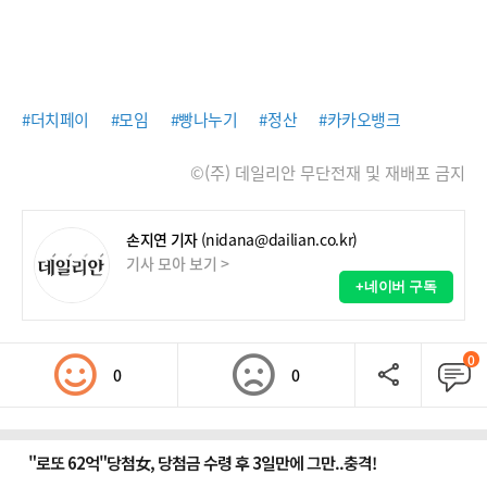
#더치페이
#모임
#빵나누기
#정산
#카카오뱅크
©(주) 데일리안 무단전재 및 재배포 금지
손지연 기자
(nidana@dailian.co.kr)
기사 모아 보기 >
+네이버 구독
0
0
0