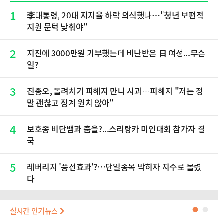
1
李대통령, 20대 지지율 하락 의식했나…"청년 보편적
지원 문턱 낮춰야"
2
지진에 3000만원 기부했는데 비난받은 日 여성...무슨
일?
3
진종오, 돌려차기 피해자 만나 사과…피해자 "저는 정
말 괜찮고 징계 원치 않아"
4
보호종 비단뱀과 춤을?...스리랑카 미인대회 참가자 결
국
5
레버리지 '풍선효과'?…단일종목 막히자 지수로 몰렸
다
실시간 인기뉴스
●
●