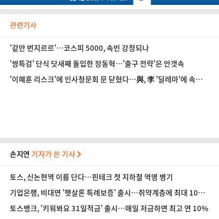
관련기사
'겉만 번지르르'…코스피 5000, 속빈 강정되나
'쌍특검' 단식 닷새째 돌입한 장동혁…'출구 전략'은 안갯속
'이혜훈 리스크'에 인사청문회 문 닫혔다…與, 李 '딜레마'에 속수무
책
손지연
기자가 쓴 기사
토스, 신논현역 이름 단다…핀테크 첫 지하철 역명 병기
기업은행, 비대면 '햇살론 특례보증' 출시…취약계층에 최대 1000
만원 지원
토스뱅크, '키워봐요 31일적금' 출시…매일 저금하면 최고 연 10%