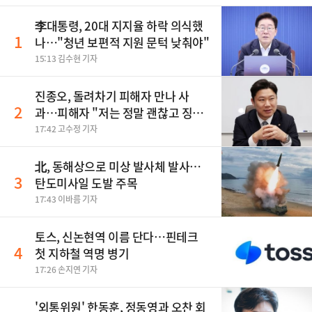
李대통령, 20대 지지율 하락 의식했
1
나…"청년 보편적 지원 문턱 낮춰야"
15:13 김수현 기자
진종오, 돌려차기 피해자 만나 사
2
과…피해자 "저는 정말 괜찮고 징계
원치 않아"
17:42 고수정 기자
北, 동해상으로 미상 발사체 발사…
3
탄도미사일 도발 주목
17:43 이바름 기자
토스, 신논현역 이름 단다…핀테크
4
첫 지하철 역명 병기
17:26 손지연 기자
'외통위원' 한동훈, 정동영과 오찬 회