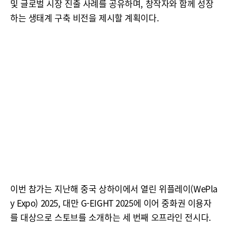
및 글로벌 시장 진출 사례를 공유하며, 창작자와 함께 성장
하는 생태계 구축 비전을 제시할 계획이다.
이번 참가는 지난해 중국 상하이에서 열린 위플레이(WePla
y Expo) 2025, 대만 G-EIGHT 2025에 이어 중화권 이용자
를 대상으로 스토브를 소개하는 세 번째 오프라인 전시다.