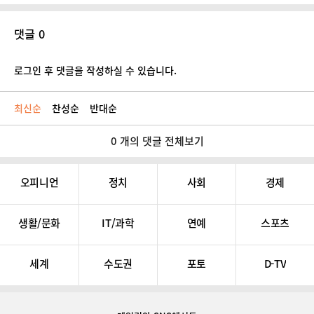
댓글 0
로그인 후 댓글을 작성하실 수 있습니다.
최신순
찬성순
반대순
0 개의 댓글 전체보기
오피니언
정치
사회
경제
생활/문화
IT/과학
연예
스포츠
세계
수도권
포토
D-TV