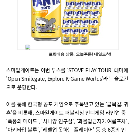
스마일게이트는 이번 부스를 'STOVE PLAY TOUR' 테마에
'Open Smilegate, Explore K-Game Worlds'라는 슬로건
으로 운영한다.
이를 통해 한국형 공포 게임으로 주목받고 있는 '골목길: 귀
흔'을 비롯해, 스마일게이트 퍼블리싱 인디게임 라인업 중
'폭풍의 메이드', '사니양 연구실', '과몰입금지2: 여름포차',
'아키타입 블루', '레벨업 못하는 플레이어' 등 총 6종의 인