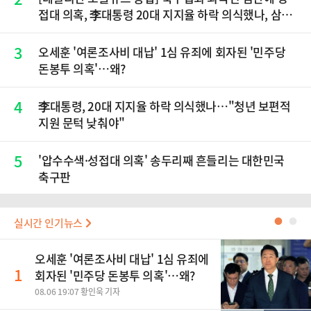
접대 의혹, 李대통령 20대 지지율 하락 의식했나, 삼전
닉스 올인은 금물, SK하이닉스 프리마켓 시초가 논란
재점화, 김민석 "과반 승리 가능성 99%" 등
3
오세훈 '여론조사비 대납' 1심 유죄에 회자된 '민주당
돈봉투 의혹'…왜?
4
李대통령, 20대 지지율 하락 의식했나…"청년 보편적
지원 문턱 낮춰야"
5
'압수수색·성접대 의혹' 송두리째 흔들리는 대한민국
축구판
실시간 인기뉴스
●
●
오세훈 '여론조사비 대납' 1심 유죄에
1
회자된 '민주당 돈봉투 의혹'…왜?
08.06 19:07 황인욱 기자