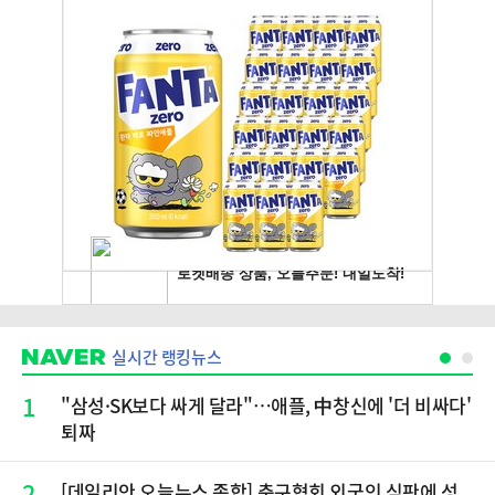
실시간 랭킹뉴스
1
"삼성·SK보다 싸게 달라"…애플, 中창신에 '더 비싸다'
퇴짜
2
[데일리안 오늘뉴스 종합] 축구협회 외국인 심판에 성