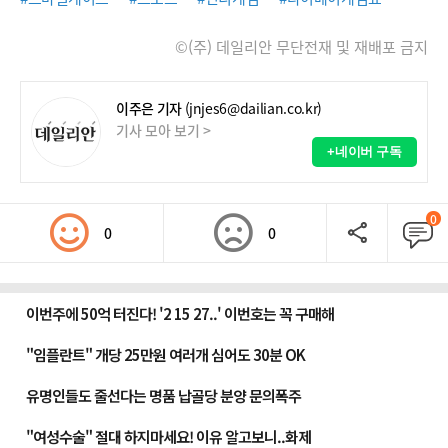
©(주) 데일리안 무단전재 및 재배포 금지
이주은 기자
(jnjes6@dailian.co.kr)
기사 모아 보기 >
+네이버 구독
0
0
0