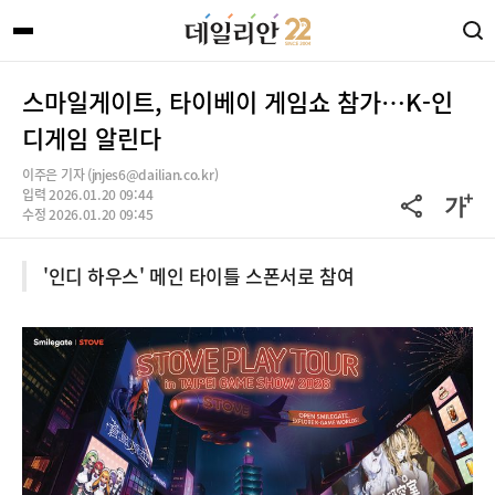
스마일게이트, 타이베이 게임쇼 참가…K-인
디게임 알린다
이주은 기자 (jnjes6@dailian.co.kr)
입력 2026.01.20 09:44
수정 2026.01.20 09:45
'인디 하우스' 메인 타이틀 스폰서로 참여